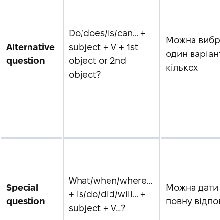
Do/does/is/can… +
Можна вибр
Alternative
subject + V + 1st
один варіант
question
object or 2nd
кількох
object?
What/when/where…
Special
Можна дати
+ is/do/did/will… +
question
повну відпо
subject + V…?