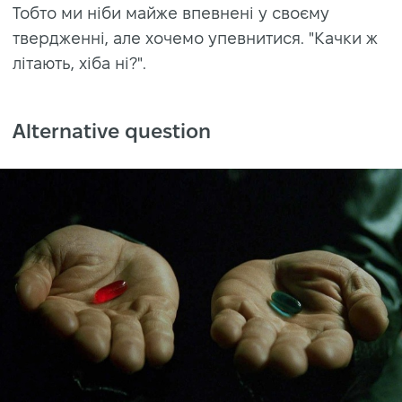
Тобто ми ніби майже впевнені у своєму
твердженні, але хочемо упевнитися. "Качки ж
літають, хіба ні?".
Alternative question