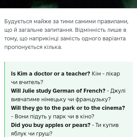
Будується майже за тими самими правилами,
що й загальне запитання. Відмінність лише в
тому, що наприкінці замість одного варіанта
пропонується кілька.
Is Kim a doctor or a teacher?
Кім - лікар
чи вчитель?
Will Julie study German of French?
- Джулі
вивчатиме німецьку чи французьку?
Will they go to the park or to the cinema?
- Вони підуть у парк чи в кіно?
Did you buy apples or pears?
- Ти купив
яблук чи груш?