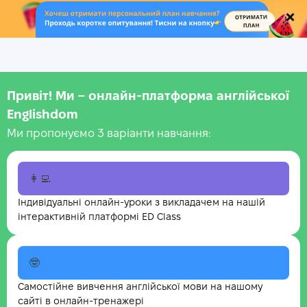
.
Привіт! Ми – онлайн-платформа англійської
Englishdom
Ми пропонуємо 3 варіанти навчання:
👩‍💻
Індивідуальні онлайн-уроки з викладачем на нашій
інтерактивній платформі ED Class
🤓
Самостійне вивчення англійської мови на нашому
сайті в онлайн-тренажері