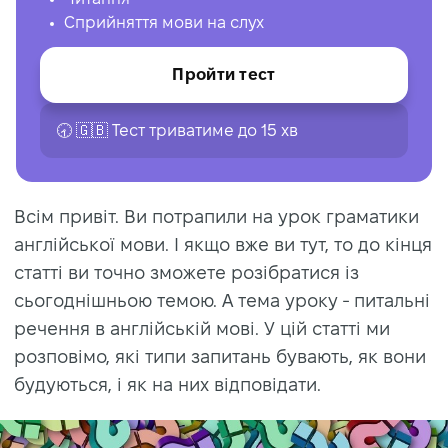
Сприйняття мови на слух
Пройти тест
🕣 🇬🇧 Тест триватиме до 15 хв
Всім привіт. Ви потрапили на урок граматики
англійської мови. І якщо вже ви тут, то до кінця
статті ви точно зможете розібратися із
сьогоднішньою темою. А тема уроку - питальні
речення в англійській мові. У цій статті ми
розповімо, які типи запитань бувають, як вони
будуються, і як на них відповідати.