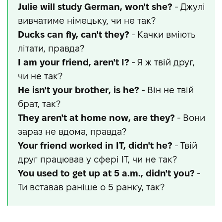
Julie will study German, won't she?
- Джулі
вивчатиме німецьку, чи не так?
Ducks can fly, can't they?
- Качки вміють
літати, правда?
I am your friend, aren't I?
- Я ж твій друг,
чи не так?
He isn't your brother, is he?
- Він не твій
брат, так?
They aren't at home now, are they?
- Вони
зараз не вдома, правда?
Your friend worked in IT, didn't he?
- Твій
друг працював у сфері IT, чи не так?
You used to get up at 5 a.m., didn't you?
-
Ти вставав раніше о 5 ранку, так?