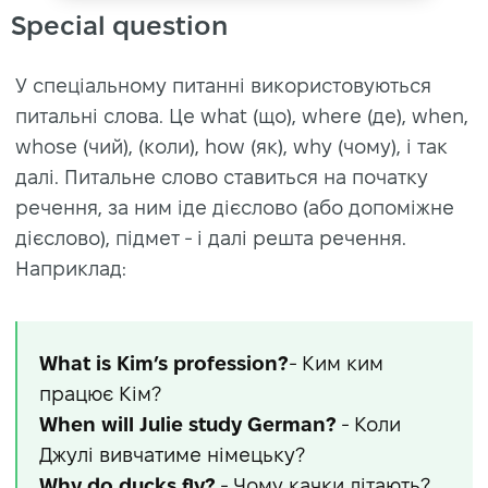
Special question
У спеціальному питанні використовуються
питальні слова. Це what (що), where (де), when,
whose (чий), (коли), how (як), why (чому), і так
далі. Питальне слово ставиться на початку
речення, за ним іде дієслово (або допоміжне
дієслово), підмет - і далі решта речення.
Наприклад:
What is Kim’s profession?
- Ким ким
працює Кім?
When will Julie study German?
- Коли
Джулі вивчатиме німецьку?
Why do ducks fly?
- Чому качки літають?