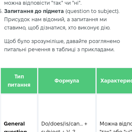
можна відповісти "так" чи "ні".
Запитання до підмета
(question to subject).
Присудок нам відомий, а запитання ми
ставимо, щоб дізнатися, хто виконує дію.
Щоб було зрозуміліше, давайте розглянемо
питальні речення в таблиці з прикладами.
Тип
Формула
Характери
питання
General
Do/does/is/can… +
Можна відпо
question
subject + V…?
"так" або "ні"