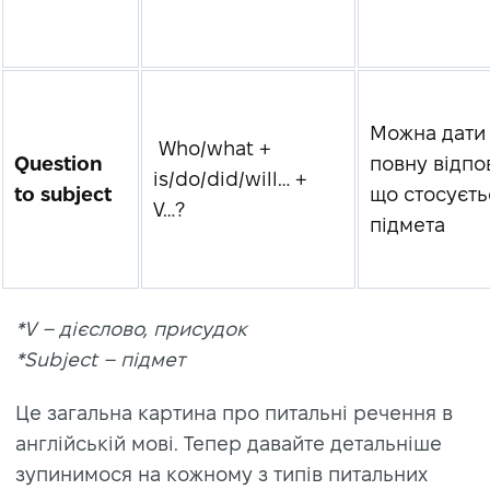
Можна дати
Who/what +
Question
повну відпов
is/do/did/will… +
to subject
що стосуєть
V…?
підмета
*V
– дієслово, присудок
*Subject
– підмет
Це загальна картина про питальні речення в
англійській мові. Тепер давайте детальніше
зупинимося на кожному з типів питальних