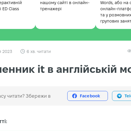
ерактивній
нашому сайті в онлайн-
Words, або на 
 ED Class
тренажері
онлайн-платф
та у розмовни
групових заня
я 2023
6 хв. читати
енник it в англійській м
су читати? Збережи в
Facebook
Te
ті: