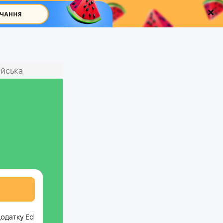
ійська
додатку Ed