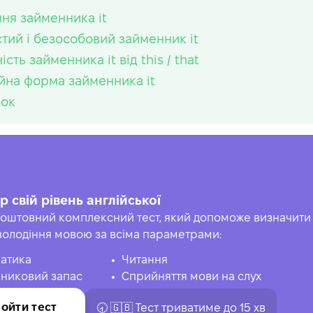
ня займенника it
тий і безособовий займенник it
ість займенника it від this / that
йна форма займенника it
вок
р свій рівень англійської
оштовний комплексний тест, який допоможе визначити 
володіння мовою за всіма параметрами:
атика
Читання
никовий запас
Сприйняття мови на слух
ойти тест
🕣 🇬🇧 Тест триватиме до 15 хв