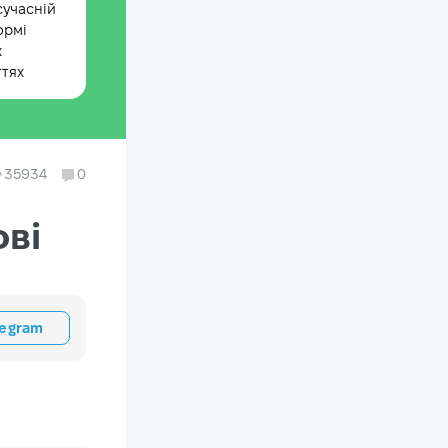
сучасній
ормі
х
ттях
35934
0
ові
legram