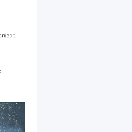
 співає
: