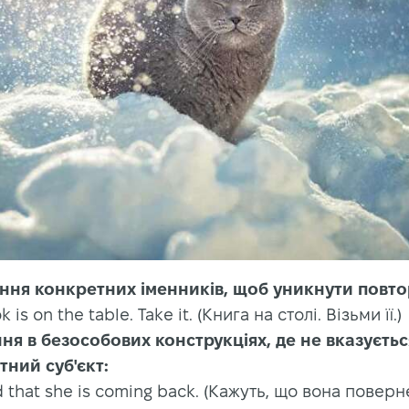
ння конкретних іменників, щоб уникнути повтор
 is on the table. Take it. (Книга на столі. Візьми її.)
ня в безособових конструкціях, де не вказуєтьс
тний суб'єкт:
aid that she is coming back. (Кажуть, що вона поверн