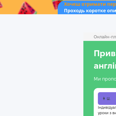
Онлайн‑пл
Прив
англ
Ми пропо
👩‍💻
Індивідуа
уроки з в