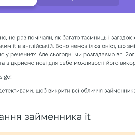
но, не раз помічали, як багато таємниць і загадок
ким it в англійській. Воно немов ілюзіоніст, що з
нс у реченнях. Але сьогодні ми розгадаємо всі йог
та відкриємо нові для себе можливості його вико
s go!
етективами, щоб викрити всі обличчя займенника 
ання займенника it