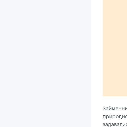
Займенник
природно
задавалис