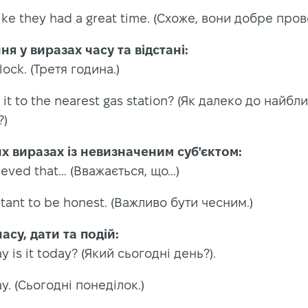
like they had a great time. (Схоже, вони добре пров
я у виразах часу та відстані:
'clock. (Третя година.)
s it to the nearest gas station? (Як далеко до найбл
?)
их виразах із невизначеним суб'єктом:
lieved that... (Вважається, що...)
ortant to be honest. (Важливо бути чесним.)
асу, дати та подій:
y is it today? (Який сьогодні день?).
ay. (Сьогодні понеділок.)