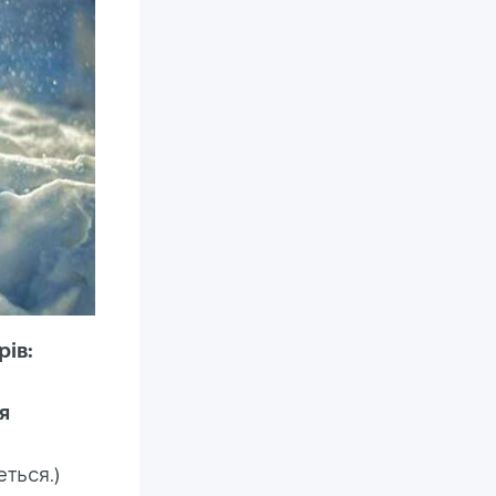
ів:
я
еться.)