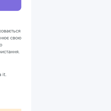
 ховається
мінює свою
о
ристання.
it.