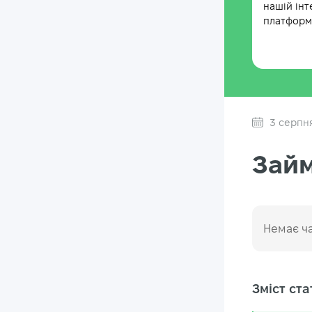
нашій інт
платформі
3 серпн
Займ
Немає ча
Зміст стат