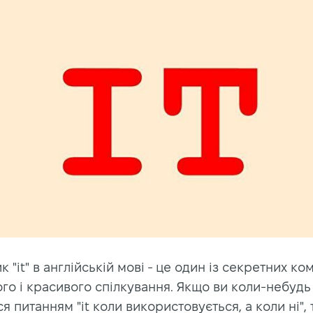
 "it" в англійській мові - це один із секретних ко
го і красивого спілкування. Якщо ви коли-небудь
я питанням "it коли використовується, а коли ні", 