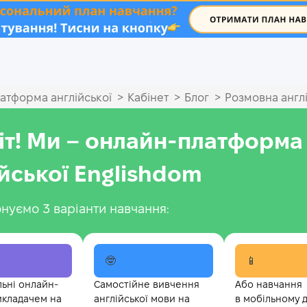
.
>
>
>
атформа англійської
Кабінет
Блог
Розмовна англ
іт! Ми – онлайн-платформа
ійської Englishdom
нуємо 3 варіанти навчання:
🤓
📱
льні онлайн-
Самостійне вивчення
Або навчання
икладачем на
англійської мови на
в мобільному 