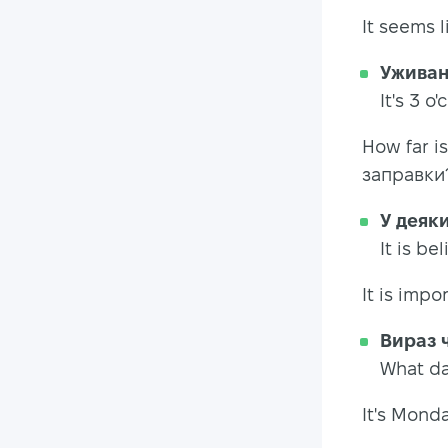
It seems 
Уживанн
It's 3 o
How far i
заправки
У деяк
It is be
It is imp
Вираз ч
What da
It's Mond