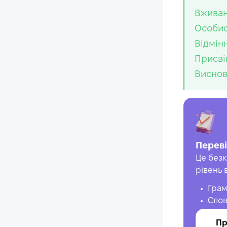
Вживан
Особис
Відмінн
Присві
Висно
Переві
Це безк
рівень 
Грам
Слов
Пр