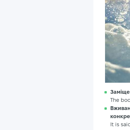
Заміще
The book
Вживан
конкре
It is s