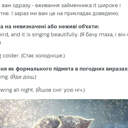
 вам одразу - вживання займенника it широке і
тне. І зараз ми вам це на прикладах доведемо.
а на невизначені або неживі об'єкти:
bird, and it is singing beautifully. (Я бачу птаха, і він
)
ng colder. (Стає холодніше.)
ня як формального підмета в погодних виразах
ining. (Йде дощ.)
wing all night. (Йшов сніг усю ніч.)