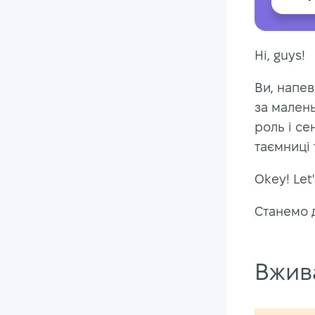
Hi, guys!
Ви, напев
за малень
роль і се
таємниці 
Okey! Let'
Станемо д
Вжив