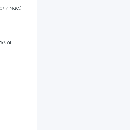
ели час.)
ижчої