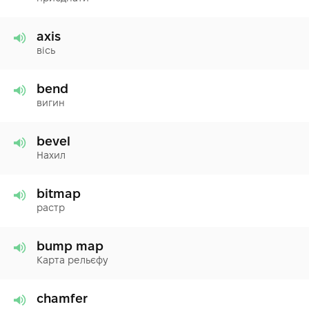
axis
вісь
bend
вигин
bevel
Нахил
bitmap
растр
bump map
Карта рельєфу
chamfer