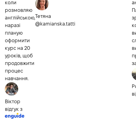
коли
а
розмовляю
П
Тетяна
англійською,
з
@kamianska.tatti
наразі
к
планую
в
оформити
с
курс на 20
в
уроків, щоб
п
продовжити
з
процес
навчання.
Р
в
Віктор
відгук з