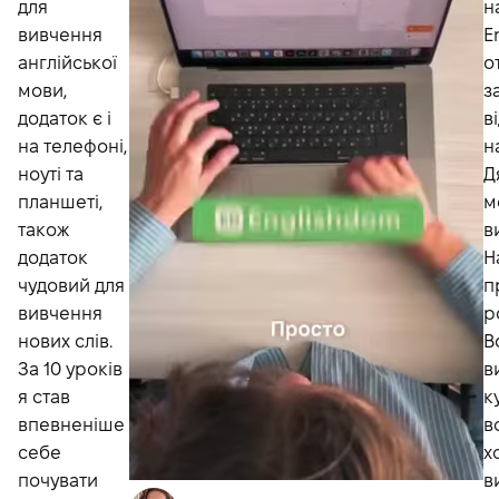
для
н
вивчення
E
англійської
о
мови,
з
додаток є і
в
на телефоні,
н
ноуті та
Д
планшеті,
м
також
в
додаток
Н
чудовий для
п
вивчення
р
нових слів.
В
За 10 уроків
в
я став
к
впевненіше
в
себе
х
почувати
в