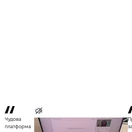
Чудова
П
платформа
з