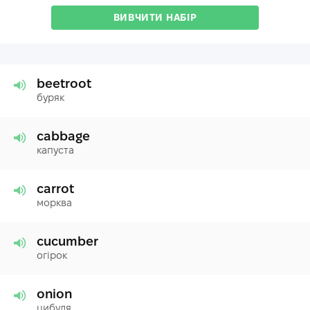
ВИВЧИТИ НАБІР
beetroot
буряк
cabbage
капуста
carrot
морква
cucumber
огірок
onion
цибуля