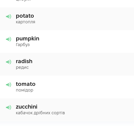
potato
картопля
pumpkin
Гарбуз
radish
редис
tomato
помідор
zucchini
кабачок дрібних сортів