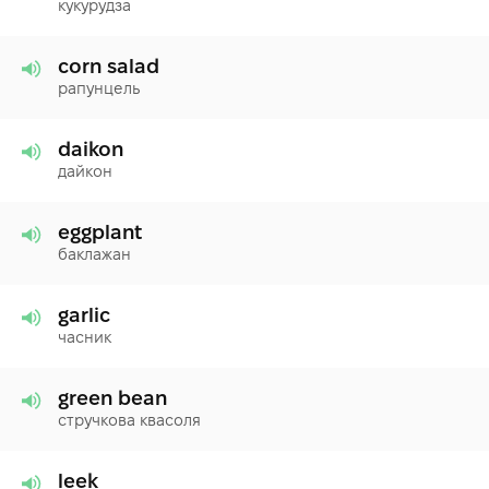
кукурудза
corn salad
рапунцель
daikon
дайкон
eggplant
баклажан
garlic
часник
green bean
стручкова квасоля
leek