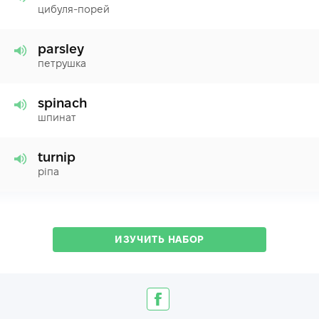
цибуля-порей
parsley
петрушка
spinach
шпинат
turnip
ріпа
ИЗУЧИТЬ НАБОР