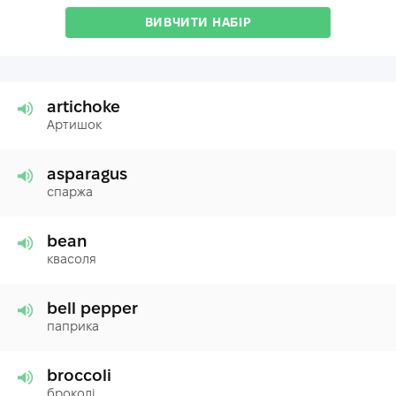
ВИВЧИТИ НАБІР
artichoke
Артишок
asparagus
спаржа
bean
квасоля
bell pepper
паприка
broccoli
броколі