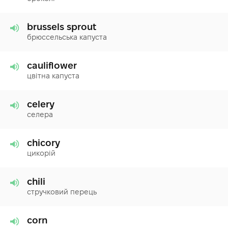
brussels sprout
брюссельська капуста
cauliflower
цвітна капуста
celery
селера
chicory
цикорій
chili
стручковий перець
corn