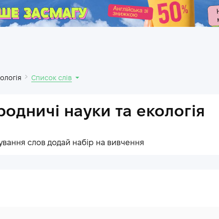
.
ологія
Список слів
одничі науки та екологія
ування слов додай набір на вивчення