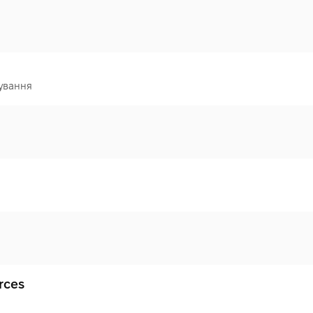
ування
rces