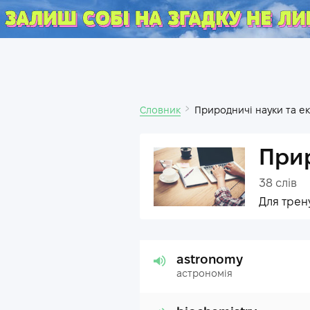
Словник
Природничі науки та ек
Прир
38
слів
Для трен
astronomy
астрономія