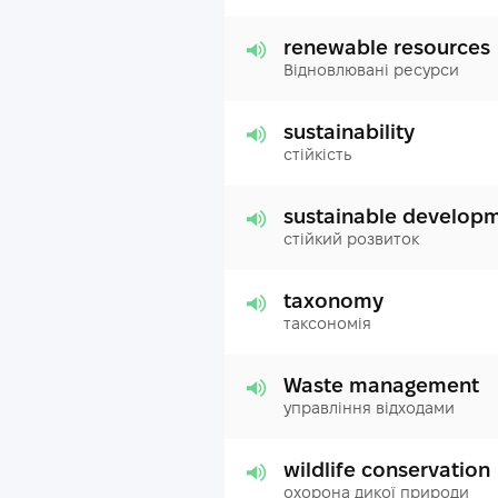
renewable resources
Відновлювані ресурси
sustainability
стійкість
sustainable develop
стійкий розвиток
taxonomy
таксономія
Waste management
управління відходами
wildlife conservation
охорона дикої природи