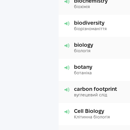
biochemistry
біохімія
biodiversity
біорізноманіття
biology
біологія
botany
ботаніка
carbon footprint
вуглецевий слід
Cell Biology
Клітинна біологія