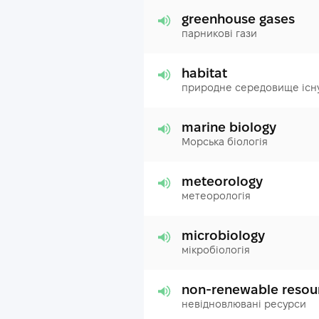
greenhouse gases
парникові гази
habitat
природне середовище існ
marine biology
Морська біологія
meteorology
метеорологія
microbiology
мікробіологія
non-renewable resou
невідновлювані ресурси