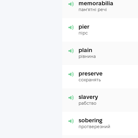
memorabilia
пам'ятні речі
pier
пірс
plain
рівнина
preserve
сохранять
slavery
рабство
sobering
протверезний