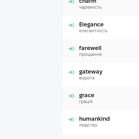
charm
чарівність
Elegance
елегантність
farewell
прощання
gateway
ворота
grace
грація
humankind
людство