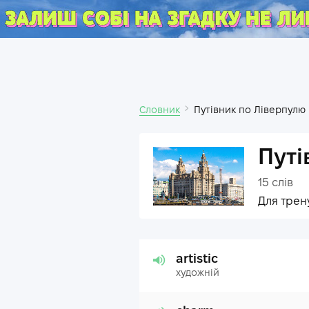
Словник
Путівник по Ліверпулю
Путі
15
слів
Для трен
artistic
художній