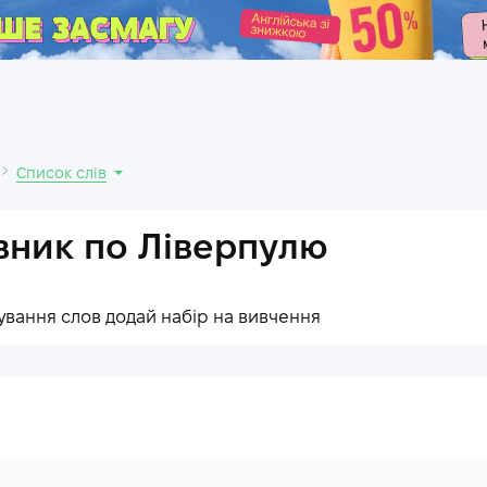
.
Список слів
вник по Ліверпулю
ування слов додай набір на вивчення