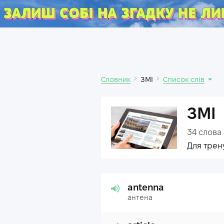
Словник
ЗМІ
Список слів
ЗМІ
34
слова
Для трен
antenna
антена