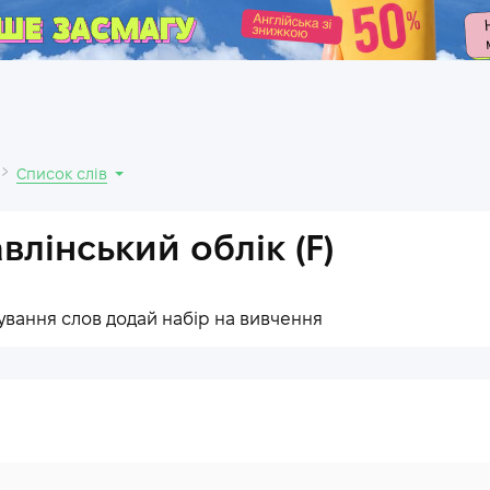
.
Список слів
влінський облік (F)
ування слов додай набір на вивчення