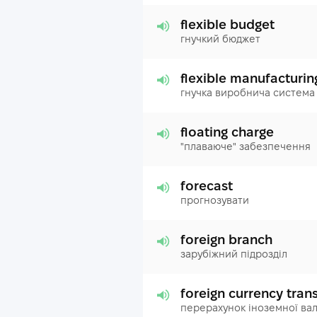
flexible budget
гнучкий бюджет
flexible manufacturi
гнучка виробнича система
floating charge
"плаваюче" забезпечення
forecast
прогнозувати
foreign branch
зарубіжний підрозділ
foreign currency tran
перерахунок іноземної ва