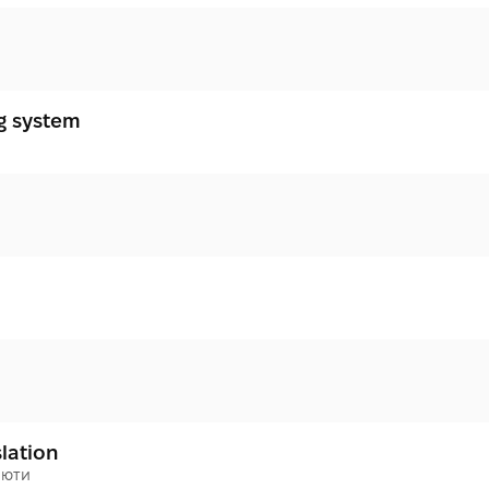
ng system
slation
люти