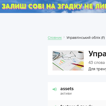
Словник
Управлінський облік (F)
Упра
43
слова
Для трен
assets
активи