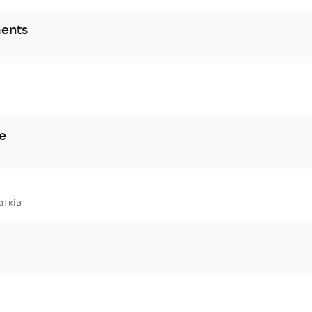
ments
e
атків