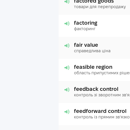
factored goods
товари для перепродажу
factoring
факторинг
fair value
справедлива ціна
feasible region
область припустимих ріше
feedback control
контроль зі зворотним зв'
feedforward control
контроль із прямим зв'язк