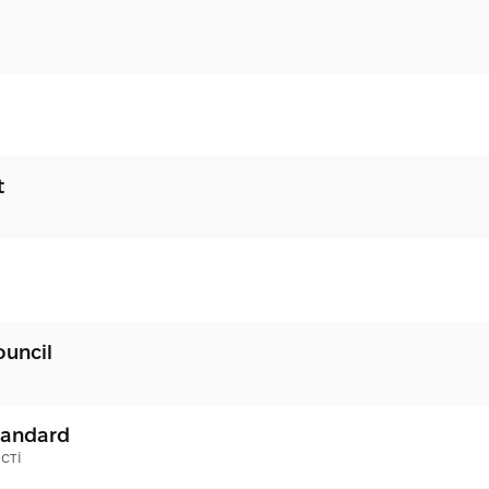
t
ouncil
tandard
сті