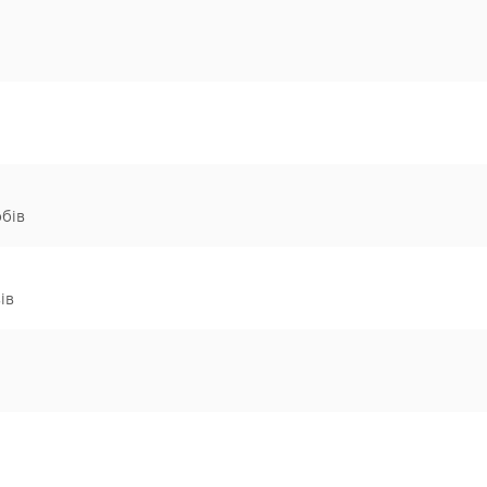
бів
ів