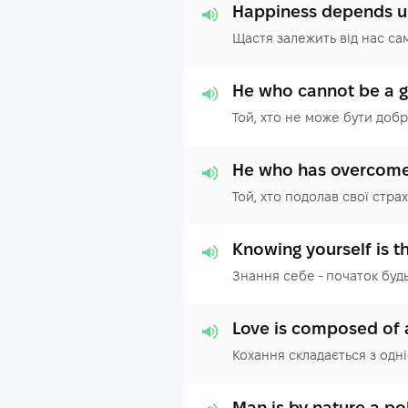
Happiness depends u
Щастя залежить від нас са
He who cannot be a g
Той, хто не може бути доб
He who has overcome h
Той, хто подолав свої страх
Knowing yourself is t
Знання себе - початок будь
Love is composed of a
Кохання складається з одніє
Man is by nature a pol