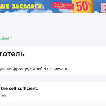
.
 фраз
тотель
ування фраз додай набір на вивчення
he self sufficient.
тнім.