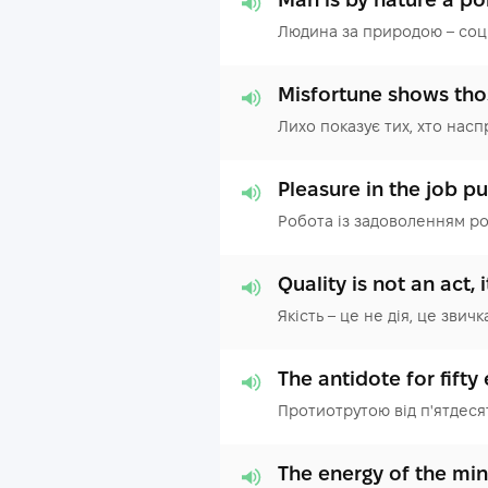
Людина за природою – соц
Misfortune shows thos
Лихо показує тих, хто насп
Pleasure in the job pu
Робота із задоволенням ро
Quality is not an act, i
Якість – це не дія, це звичк
The antidote for fifty
Протиотрутою від п'ятдесят
The energy of the mind