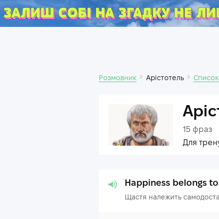
Розмовник
Арістотель
Список
Аріс
15
фраз
Для трен
Happiness belongs to t
Щастя належить самодоста