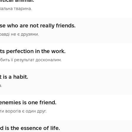
іальна тварина.
e who are not really friends.
равді не є друзями.
ts perfection in the work.
бить її результат досконалим.
t is a habit.
а.
 enemies is one friend.
и ворогів є один друг.
 is the essence of life.