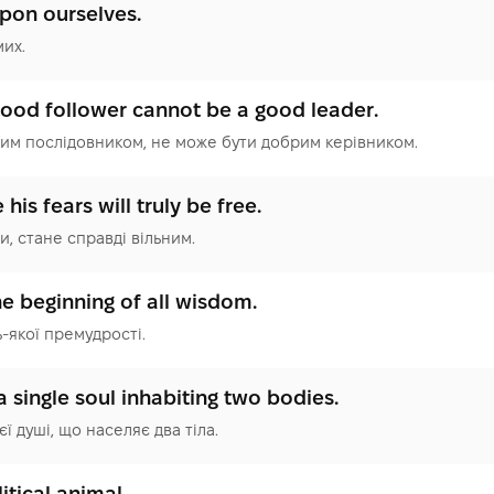
pon ourselves.
мих.
ood follower cannot be a good leader.
рим послідовником, не може бути добрим керівником.
is fears will truly be free.
и, стане справді вільним.
he beginning of all wisdom.
-якої премудрості.
 single soul inhabiting two bodies.
ї душі, що населяє два тіла.
itical animal.