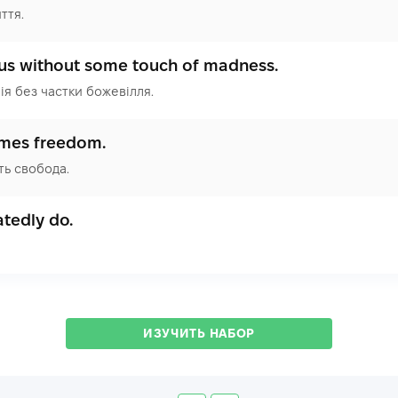
ття.
nius without some touch of madness.
ія без частки божевілля.
omes freedom.
ть свобода.
tedly do.
ИЗУЧИТЬ НАБОР