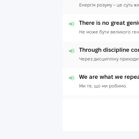
Енергія розуму – це суть жи
There is no great ge
Не може бути великого ген
Through discipline c
Через дисципліну приходи
We are what we repea
Ми те, що ми робимо.