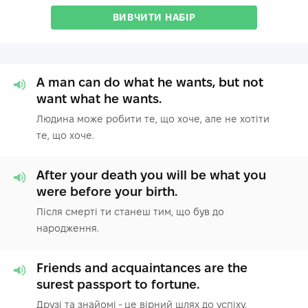
ВИВЧИТИ НАБІР
A man can do what he wants, but not
want what he wants.
Людина може робити те, що хоче, але не хотіти
те, що хоче.
After your death you will be what you
were before your birth.
Після смерті ти станеш тим, що був до
народження.
Friends and acquaintances are the
surest passport to fortune.
Друзі та знайомі - це вірний шлях до успіху.