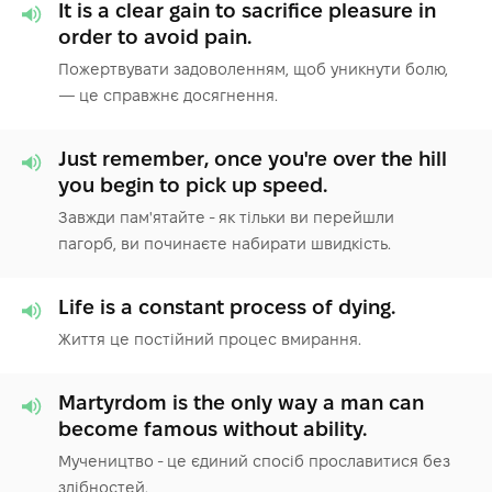
It is a clear gain to sacrifice pleasure in
order to avoid pain.
Пожертвувати задоволенням, щоб уникнути болю,
— це справжнє досягнення.
Just remember, once you're over the hill
you begin to pick up speed.
Завжди пам'ятайте - як тільки ви перейшли
пагорб, ви починаєте набирати швидкість.
Life is a constant process of dying.
Життя це постійний процес вмирання.
Martyrdom is the only way a man can
become famous without ability.
Мучеництво - це єдиний спосіб прославитися без
здібностей.