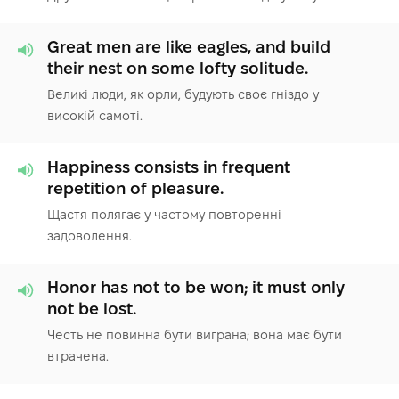
Great men are like eagles, and build
their nest on some lofty solitude.
Великі люди, як орли, будують своє гніздо у
високій самоті.
Happiness consists in frequent
repetition of pleasure.
Щастя полягає у частому повторенні
задоволення.
Honor has not to be won; it must only
not be lost.
Честь не повинна бути виграна; вона має бути
втрачена.