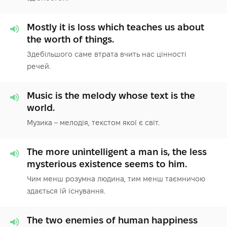
Mostly it is loss which teaches us about
the worth of things.
Здебільшого саме втрата вчить нас цінності
речей.
Music is the melody whose text is the
world.
Музика – мелодія, текстом якої є світ.
The more unintelligent a man is, the less
mysterious existence seems to him.
Чим менш розумна людина, тим менш таємничою
здається їй існування.
The two enemies of human happiness