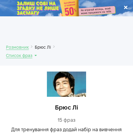
.
Розмовник
Брюс Лі
Список фраз
Брюс Лі
15
фраз
Для тренування фраз додай набір на вивчення