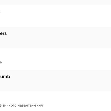
h
gers
ь
thumb
 фізичного навантаження