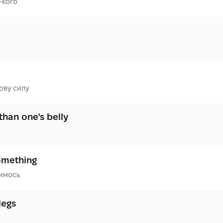
-кого
ову силу
than one's belly
something
имось
legs