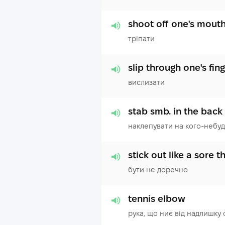
shoot off one's mout
тріпати
slip through one's fin
вислизати
stab smb. in the back
наклепувати на кого-небуд
stick out like a sore 
бути не доречно
tennis elbow
рука, що ниє від надлишку