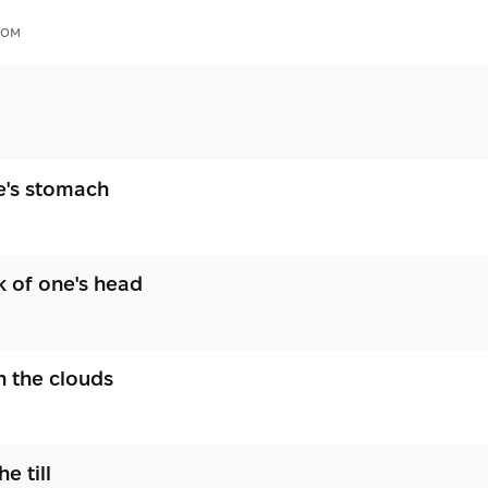
ком
ne's stomach
k of one's head
n the clouds
e till