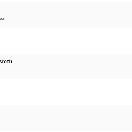
ом
 smth