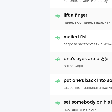
холодно ставитися до будь
lift a finger
палець об палець вдарити
mailed fist
загроза застосувати військ
one's eyes are bigger 
очі завидні
put one's back into 
старанно працювати над ч
set somebody on his 
поставити на ноги