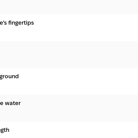
's fingertips
 ground
e water
ngth