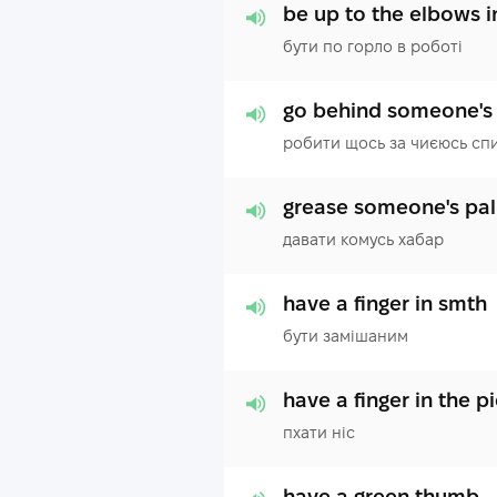
be up to the elbows i
бути по горло в роботі
go behind someone's
робити щось за чиєюсь сп
grease someone's pa
давати комусь хабар
have a finger in smth
бути замішаним
have a finger in the p
пхати ніс
have a green thumb