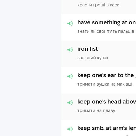
красти гроші з каси
have something at one
знати як свої п'ять пальців
iron fist
залізний кулак
keep one's ear to the
тримати вушка на маківці
keep one's head abov
тримати на плаву
keep smb. at arm's le