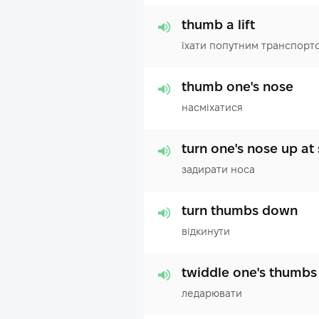
thumb a lift
їхати попутним транспорт
thumb one's nose
насміхатися
turn one's nose up at
задирати носа
turn thumbs down
відкинути
twiddle one's thumbs
ледарювати