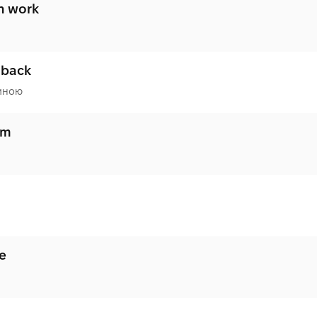
n work
 back
иною
lm
ie