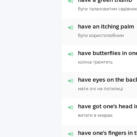
бути талановитим садівни
have an itching palm
бути користолюбним
have butterflies in o
коліна тремтять
have eyes on the bac
мати очі на потилиці
have got one's head i
витати в хмарах
have one's fingers in th