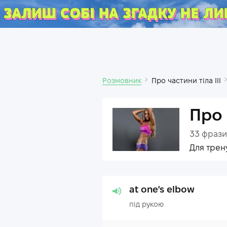
Розмовник
Про частини тіла III
Про 
33
фрази
Для трен
at one's elbow
під рукою