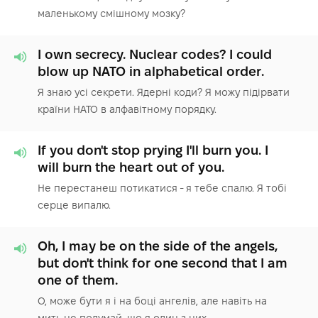
маленькому смішному мозку?
I own secrecy. Nuclear codes? I could
blow up NATO in alphabetical order.
Я знаю усі секрети. Ядерні коди? Я можу підірвати
країни НАТО в алфавітному порядку.
If you don't stop prying I'll burn you. I
will burn the heart out of you.
Не перестанеш потикатися - я тебе спалю. Я тобі
серце випалю.
Oh, I may be on the side of the angels,
but don't think for one second that I am
one of them.
О, може бути я і на боці ангелів, але навіть на
мить не подумай, що я один з них.