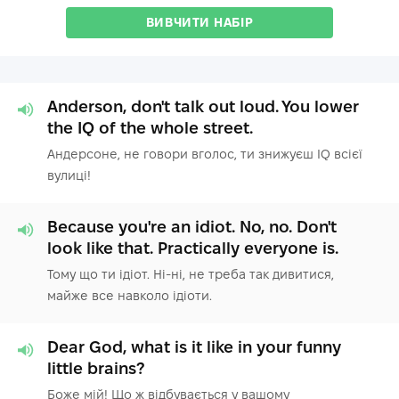
ВИВЧИТИ НАБІР
Anderson, don't talk out loud. You lower
the IQ of the whole street.
Андерсоне, не говори вголос, ти знижуєш IQ всієї
вулиці!
Because you're an idiot. No, no. Don't
look like that. Practically everyone is.
Тому що ти ідіот. Ні-ні, не треба так дивитися,
майже все навколо ідіоти.
Dear God, what is it like in your funny
little brains?
Боже мій! Що ж відбувається у вашому