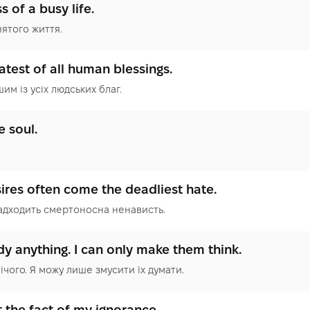
 of a busy life.
ятого життя.
test of all human blessings.
м із усіх людських благ.
e soul.
ires often come the deadliest hate.
адходить смертоносна ненависть.
y anything. I can only make them think.
ічого. Я можу лише змусити їх думати.
 the fact of my ignorance.