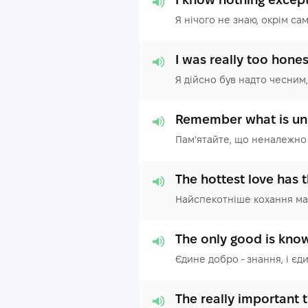
Я нічого не знаю, окрім са
I was really too hones
Я дійсно був надто чесним,
Remember what is unb
Пам'ятайте, що неналежно
The hottest love has 
Найспекотніше кохання ма
The only good is know
Єдине добро - знання, і єди
The really important th