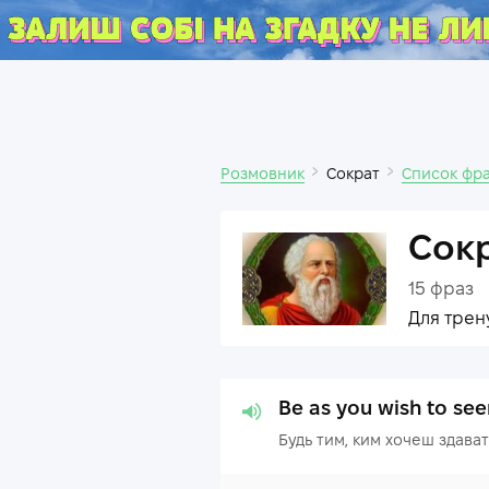
Розмовник
Сократ
Список фр
Сок
15
фраз
Для трен
Be as you wish to se
Будь тим, ким хочеш здават