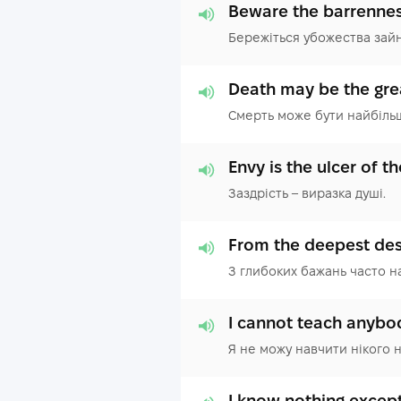
Beware the barrenness
Бережіться убожества зайн
Death may be the grea
Смерть може бути найбільши
Envy is the ulcer of th
Заздрість – виразка душі.
From the deepest des
З глибоких бажань часто н
I cannot teach anybod
Я не можу навчити нікого н
I know nothing except