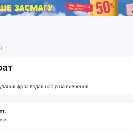
.
аз
рат
ування фраз додай набір на вивчення
em.
ися.