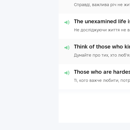
Справді, важлива річ не жи
The unexamined life is
Не досліджуючи життя не в
Think of those who kin
Думайте про тих, хто люб'я
Those who are hardest
Ті, кого важче любити, пот