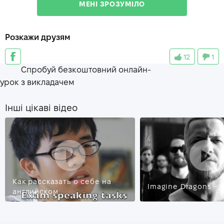
МЕНІ ЗРОЗУМІЛО
sue
—
подавать в суд
Розкажи друзям
longitude
—
долгота
12
1
blackmail
—
шантаж
Спробуй безкоштовний онлайн-
bullying
—
издевательство
урок з викладачем
Інші цікаві відео
Как рассказать о себе на
Imagine Dragons – 
английском