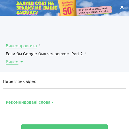
.
Видеопрактика
Если бы Google был человеком. Part 2
Видео
Переглянь відео
Рекомендовані слова
pit
—
косточка
mosque
—
мечеть, храм