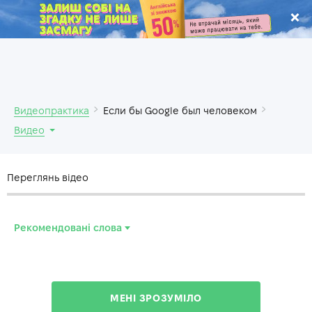
.
Видеопрактика
Если бы Google был человеком
Видео
Переглянь відео
Рекомендовані слова
overdose
—
передозировка
prime meridian
—
нулев. меридиан
МЕНІ ЗРОЗУМІЛО