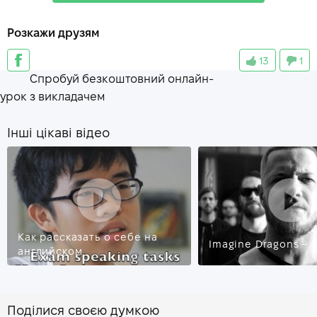
based
—
основанный
Розкажи друзям
nude
—
голые
13
1
bomber
—
подрывник
Спробуй безкоштовний онлайн-
lbs
—
фунты
урок з викладачем
Інші цікаві відео
Как рассказать о себе на
Imagine Dragons – 
английском
Поділися своєю думкою