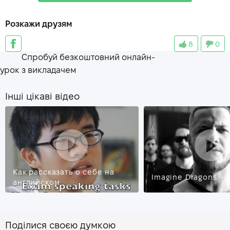
wasteland
—
пустошь
Розкажи друзям
surface
—
поверхность
8
0
accurate
—
точный
Спробуй безкоштовний онлайн-
recap
—
обзор
урок з викладачем
Інші цікаві відео
Как рассказать о себе на
Imagine Dragons – 
английском
Поділися своєю думкою