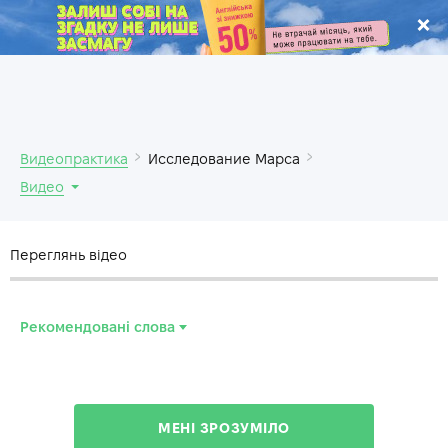
.
Видеопрактика
Исследование Марса
Видео
Переглянь відео
Рекомендовані слова
robotic
—
роботизированный
dust
—
пыль
МЕНІ ЗРОЗУМІЛО