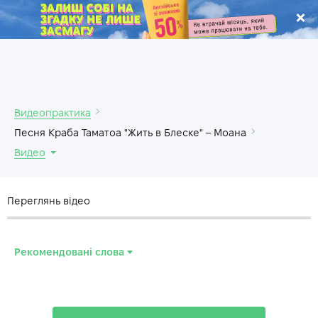
.
Видеопрактика
Песня Краба Таматоа "Жить в Блеске" – Моана
Видео
Переглянь відео
Рекомендовані слова
glam
—
гламур, шикарный
treasure
—
сокровище