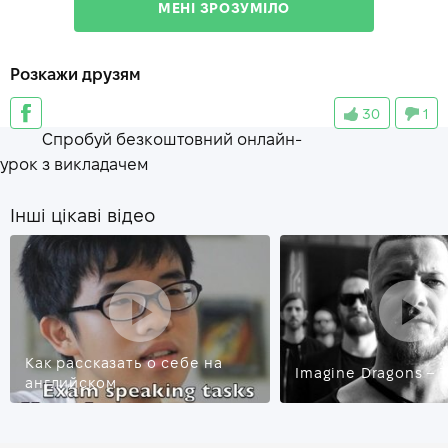
МЕНІ ЗРОЗУМІЛО
hawk
—
ястреб
Розкажи друзям
trouble
—
беда
30
1
work of art
—
произведение искусства
Спробуй безкоштовний онлайн-
plea
—
просьба
урок з викладачем
Інші цікаві відео
Как рассказать о себе на
Imagine Dragons – 
английском