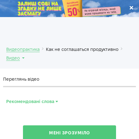
.
Видеопрактика
Как не соглашаться продуктивно
Видео
Переглянь відео
Рекомендовані слова
humility
—
смирение
substance
—
содержание
МЕНІ ЗРОЗУМІЛО