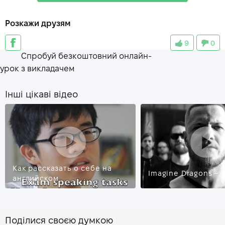
debate
—
дебаты
Розкажи друзям
unemployment
—
безработица
9
0
disagree
—
не соглашаться
Спробуй безкоштовний онлайн-
rebuttal
—
опровержение
урок з викладачем
Інші цікаві відео
Как рассказать о себе на
Imagine Dragons – 
английском
Поділися своєю думкою