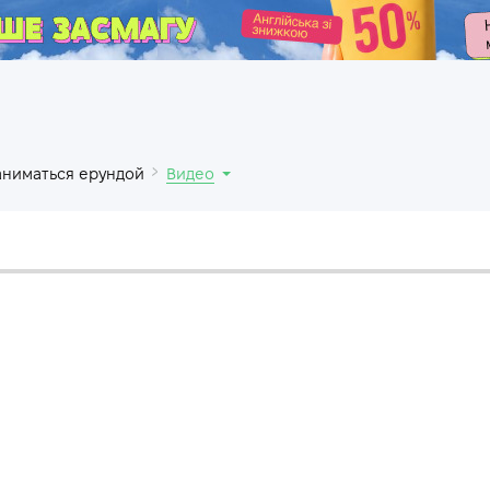
.
аниматься ерундой
Видео