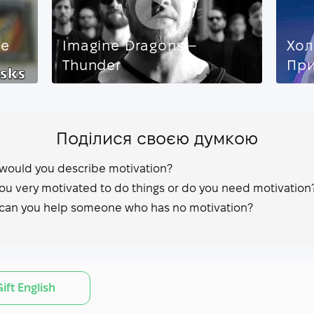
бе
Imagine Dragons –
Хол
Thunder
Пр
Поділися своєю думкою
would you describe motivation?
ou very motivated to do things or do you need motivation
can you help someone who has no motivation?
ift English