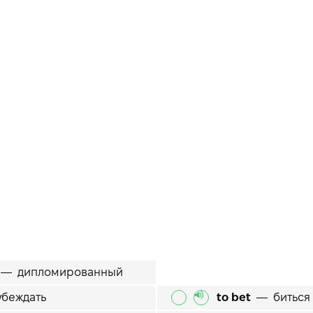
—
дипломированный
убеждать
to bet
—
биться