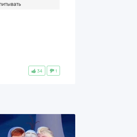
питывать
34
1