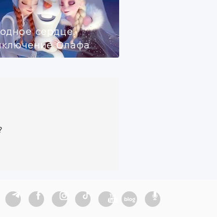
одное сердце.
иключение Олафа
?
blog