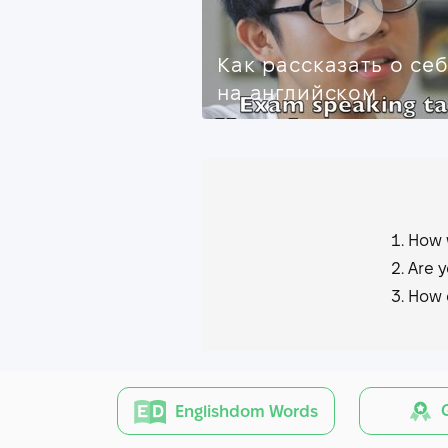
Как рассказать о се
на английском
How 
Are y
How 
G
Englishdom Words