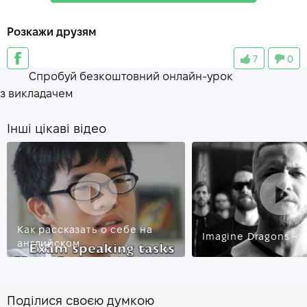
shards
—
осколки
Розкажи друзям
remains
—
руины
7
0
epicenter
—
эпицентр
Спробуй безкоштовний онлайн-урок
philanthropic
—
благотворительный
з викладачем
Інші цікаві відео
Как рассказать о себе на
Imagine Dragons – 
английском
Поділися своєю думкою