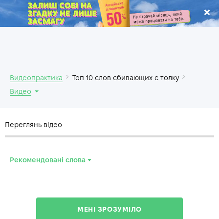
.
Видеопрактика
Топ 10 слов сбивающих с толку
Видео
Переглянь відео
Рекомендовані слова
to confuse
—
путать
to affect
—
влиять
МЕНІ ЗРОЗУМІЛО