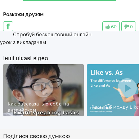
to advise
—
советовать
Розкажи друзям
to immigrate
—
иммигрировать
60
0
effect
—
эффект, влияние
Спробуй безкоштовний онлайн-
to emigrate
—
эмигрировать
урок з викладачем
Інші цікаві відео
Как рассказать о себе на
Разница между Like
английском
Поділися своєю думкою