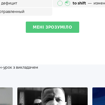
—
дефицит
to shift
—
измен
отравленный
МЕНІ ЗРОЗУМІЛО
-урок з викладачем