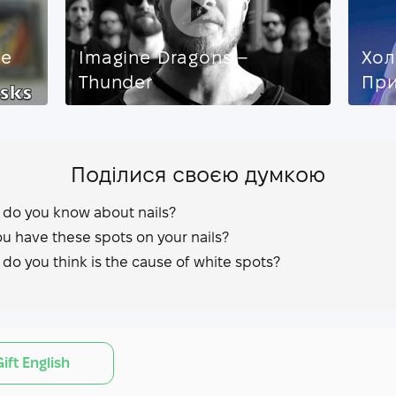
бе
Imagine Dragons –
Хол
Thunder
Пр
Поділися своєю думкою
 do you know about nails?
u have these spots on your nails?
do you think is the cause of white spots?
ift English