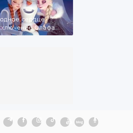
одное сердце.
иключение Олафа
blog