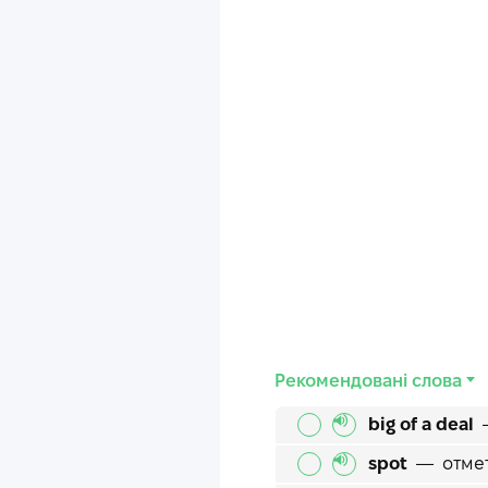
Рекомендовані слова
big of a deal
spot
—
отме