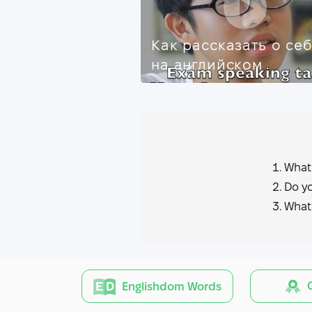
Как рассказать о се
на английском
What
Do yo
What 
G
Englishdom Words