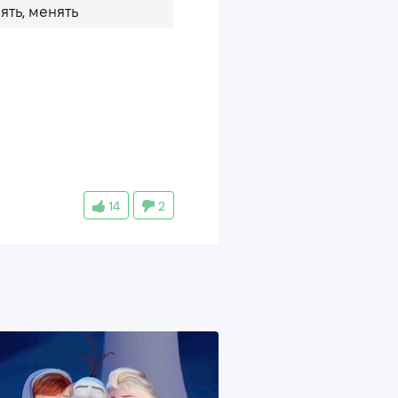
ять, менять
14
2