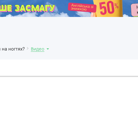
.
 на ногтях?
Видео