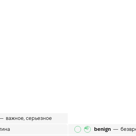
—
важное, серьезное
тина
benign
—
безвр