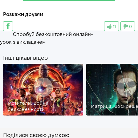
innocent
—
невинный
Розкажи друзям
sacred duty
—
священный долг
11
0
fisticuffs
—
кулачный бой, драка
Спробуй безкоштовний онлайн-
principle
—
принцип
урок з викладачем
Інші цікаві відео
Мстители: Война
Матрица. Воскреш
бесконечности
Поділися своєю думкою