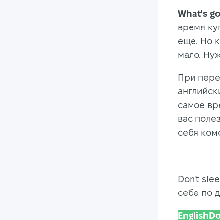
What's go
время ку
еще. Но 
мало. Ну
При пере
английск
самое вр
вас поле
себя ком
Don't sle
себе по д
English