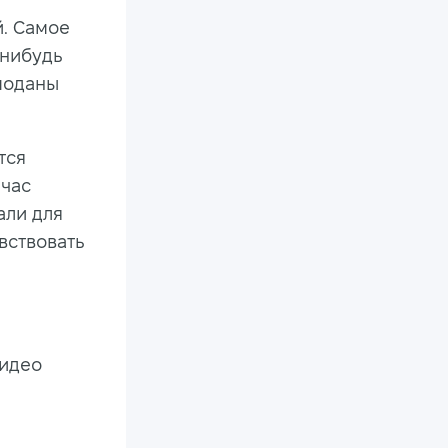
й. Самое
-нибудь
моданы
тся
йчас
али для
вствовать
видео