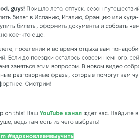
od, guys!
Пришло лето, отпуск, сезон путешестви
пить билет в Испанию, Италию, Францию или куда
купить билеты, оформить документы и собрать че
жно кое-что еще.
лете, поселении и во время отдыха вам понадоби
ий. Если до поездки осталось совсем немного, се
емя заняться этим вопросом. В новом видео собр
зные разговорные фразы, которые помогут вам чу
фортнее. Смотрим!
ep on this! Наш
YouTube канал
ждет вас. Найдите 
уше, ведь там есть из чего выбрать!
Dom #вдохновляемвыучить