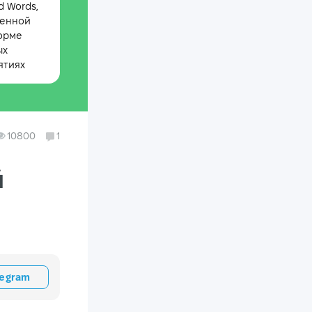
 Words,
менной
орме
ых
ятиях
10800
1
й
legram