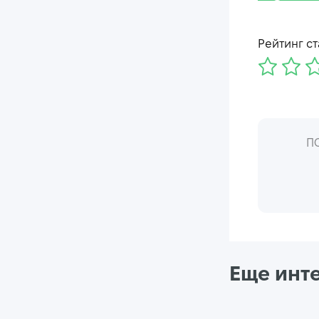
Рейтинг ст
П
Еще инт