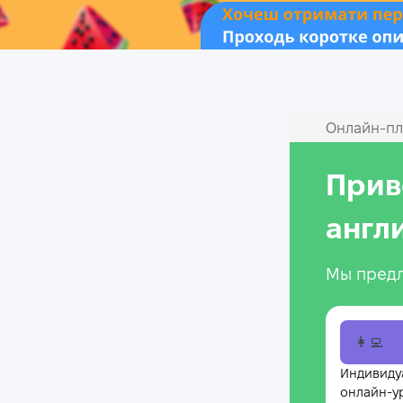
Онлайн‑пл
Прив
англ
Мы предл
👩‍💻
Индивиду
онлайн-у