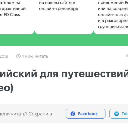
ателем на
на нашем сайте в
приложении Ed
терактивной
онлайн-тренажере
или на совре
 ED Class
онлайн-платф
и в разговорн
групповых зан
2019
1 мин. читать
ийский для путешестви
ео)
ени читать? Сохрани в
Facebook
Te