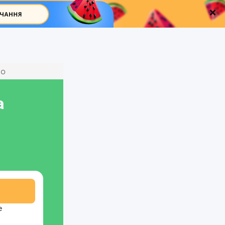
ио
а
е