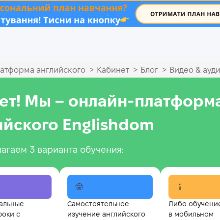
.
>
>
>
атформа английского
Кабинет
Блог
Видео & ауд
ет! Мы – онлайн‑платформ
ийского Englishdom
агаем 3 варианта обучения:
🤓
📱
альные
Самостоятельное
Либо обучени
роки с
изучение английского
в мобильном