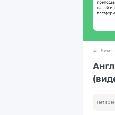
преподав
нашей ин
платформе
13 июня 
Англ
(вид
Нет врем