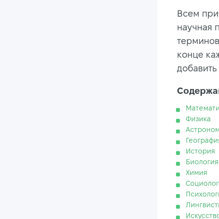
Всем прив
научная 
терминов 
конце ка
добавить 
Содержан
Математи
Физика
Астроно
Географи
История
Биология
Химия
Социолог
Психолог
Лингвист
Искусств