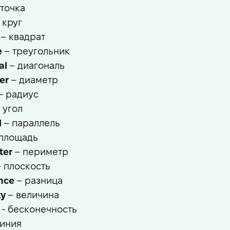
 точка
 круг
– квадрат
e
– треугольник
al
– диагональ
er
– диаметр
– радиус
 угол
l
– параллель
площадь
ter
– периметр
 плоскость
ence
– разница
ty
– величина
- бесконечность
линия