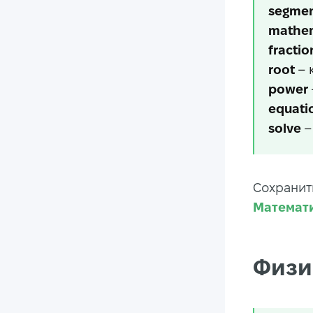
segme
mathem
fractio
root
– 
power
equati
solve
–
Сохранит
Математик
Физи