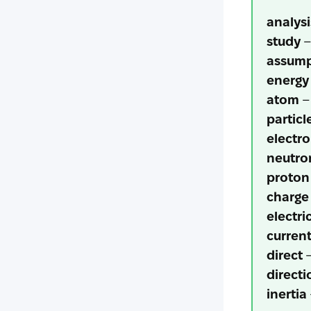
analysi
study
–
assump
energy
atom
–
particl
electr
neutro
proton
charge
electri
curren
direct
–
directi
inertia