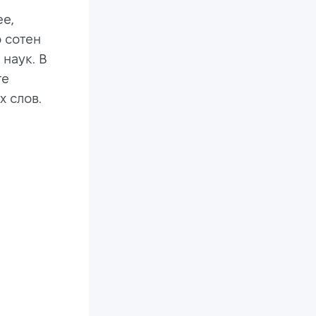
ее,
 сотен
 наук. В
те
х слов.