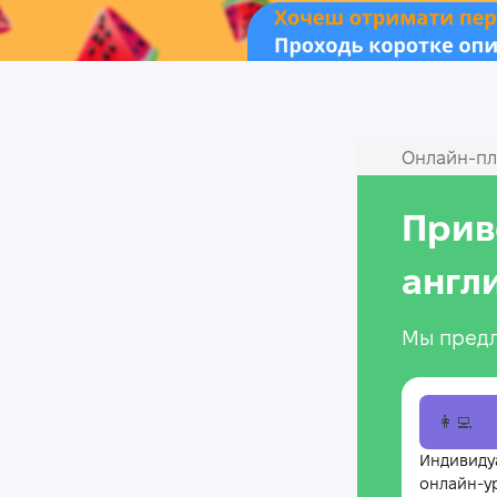
Онлайн‑пл
Прив
англ
Мы предл
👩‍💻
Индивиду
онлайн-у