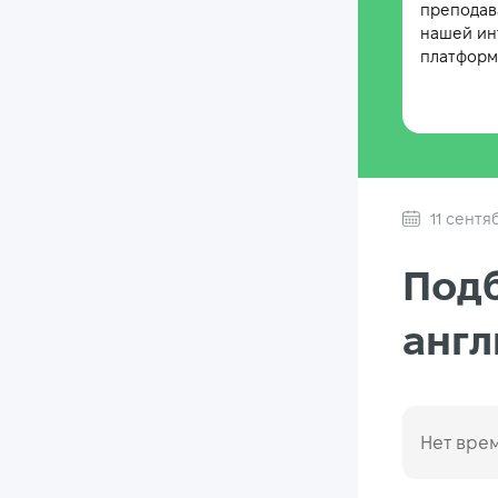
преподав
нашей ин
платформе
11 сентя
Подб
анг
Нет врем