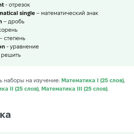
nt
- отрезок
atical single
– математический знак
n
– дробь
корень
– степень
on
- уравнение
 решить
ь наборы на изучение:
Математика I (25 слов)
,
а II (25 слов)
,
Математика III (25 слов)
.
ка