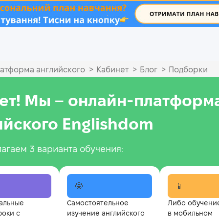
.
>
>
>
атформа английского
Кабинет
Блог
Подборки
ет! Мы – онлайн‑платформ
ийского Englishdom
агаем 3 варианта обучения:
🤓
📱
альные
Самостоятельное
Либо обучени
роки с
изучение английского
в мобильном