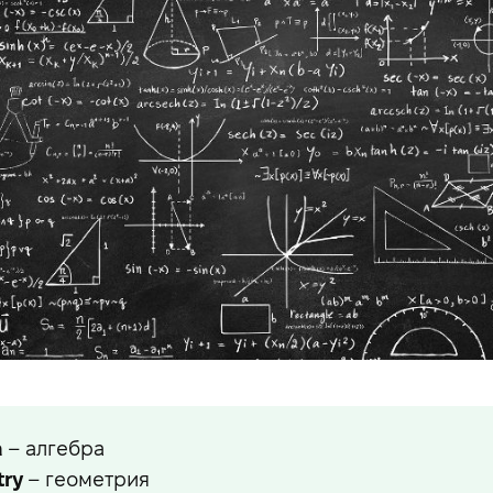
a
– алгебра
ry
– геометрия