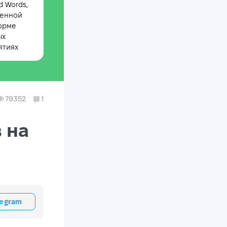
 Words,
менной
орме
ых
ятиях
79352
1
 на
legram