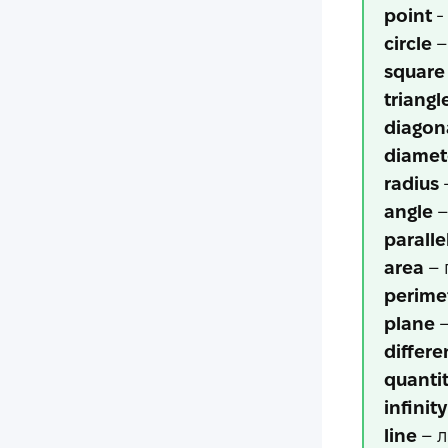
point
-
circle
–
square
triangl
diagon
diamet
radius
angle
–
paralle
area
– 
perime
plane
–
differ
quanti
infinity
line
– 