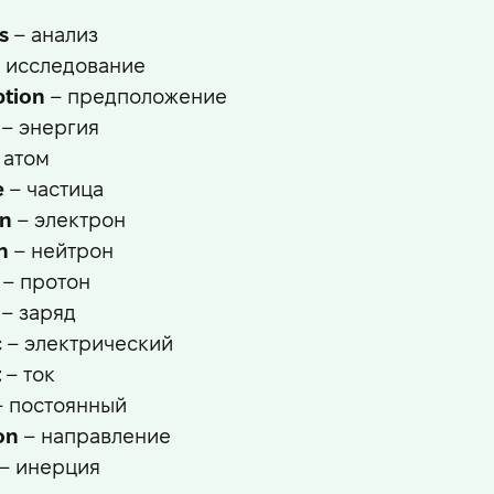
s
– анализ
 исследование
tion
– предположение
– энергия
 атом
e
– частица
on
– электрон
n
– нейтрон
– протон
– заряд
c
– электрический
t
– ток
 постоянный
on
– направление
– инерция