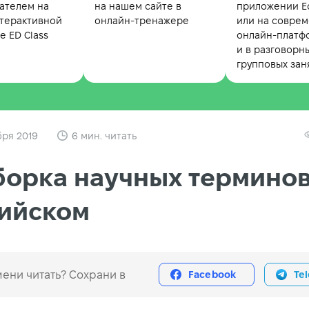
ателем на
на нашем сайте в
приложении Ed
терактивной
онлайн-тренажере
или на совре
 ED Class
онлайн-платф
и в разговорн
групповых зан
бря 2019
6 мин. читать
орка научных терминов
лийском
ени читать? Сохрани в
Facebook
Te