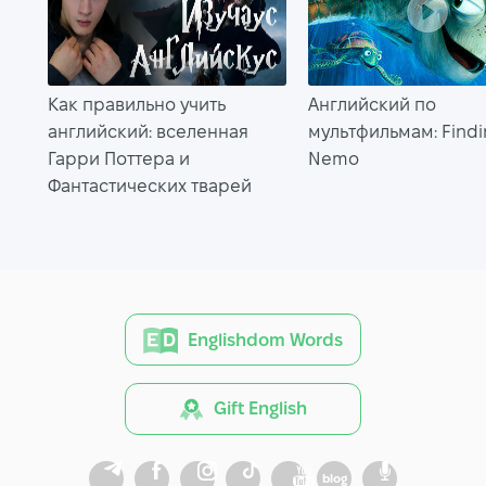
Как правильно учить
Английский по
английский: вселенная
мультфильмам: Findi
Гарри Поттера и
Nemo
Фантастических тварей
Englishdom Words
Gift English
blog