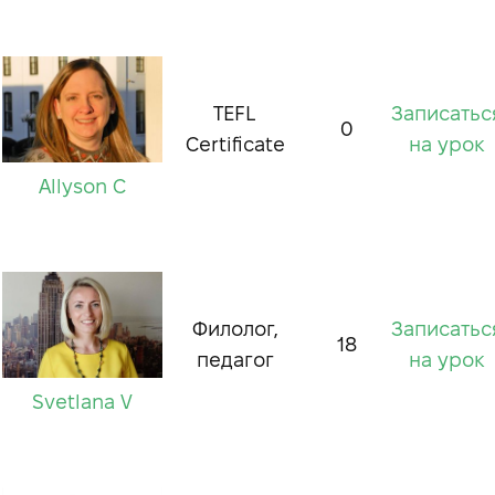
TEFL
Записатьс
0
Certificate
на урок
Allyson C
Филолог,
Записатьс
18
педагог
на урок
Svetlana V