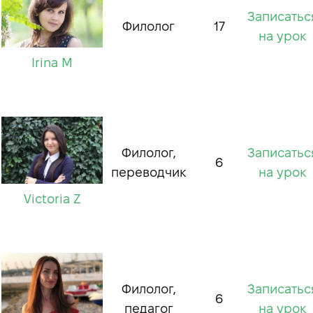
Записатьс
Филолог
17
на урок
Irina M
Филолог,
Записатьс
6
переводчик
на урок
Victoria Z
Филолог,
Записатьс
6
педагог
на урок