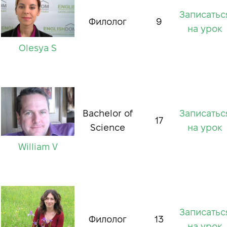
Записатьс
Филолог
9
на урок
Olesya S
Bachelor of
Записатьс
17
Science
на урок
William V
Записатьс
Филолог
13
на урок