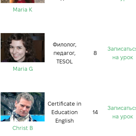
Maria K
Филолог,
Записатьс
педагог,
8
на урок
TESOL
Maria G
Certificate in
Записатьс
Education
14
на урок
English
Christ B