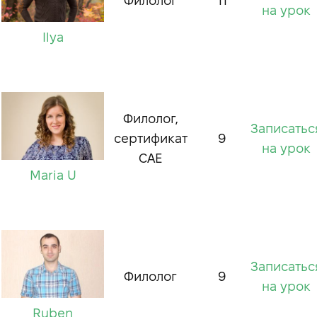
Филолог
11
на урок
Ilya
Филолог,
Записатьс
сертификат
9
на урок
CAE
Maria U
Записатьс
Филолог
9
на урок
Ruben