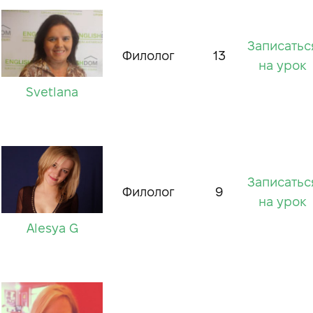
Записатьс
Филолог
13
на урок
Svetlana
Записатьс
Филолог
9
на урок
Alesya G