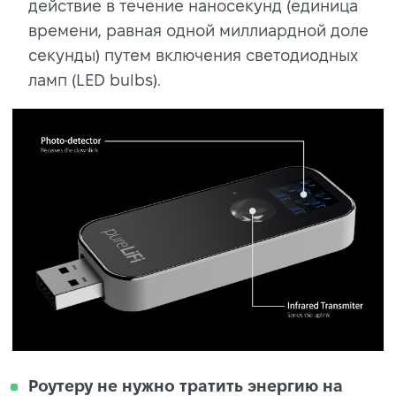
действие в течение наносекунд (единица
времени, равная одной миллиардной доле
секунды) путем включения светодиодных
ламп (LED bulbs).
Роутеру не нужно тратить энергию на