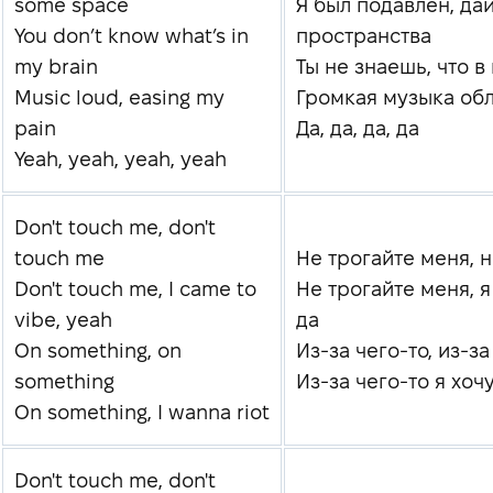
some space
Я был подавлен, да
You don’t know what’s in
пространства
my brain
Ты не знаешь, что в
Music loud, easing my
Громкая музыка об
pain
Да, да, да, да
Yeah, yeah, yeah, yeah
Don't touch me, don't
touch me
Не трогайте меня, 
Don't touch me, I came to
Не трогайте меня, я
vibe, yeah
да
On something, on
Из-за чего-то, из-за
something
Из-за чего-то я хоч
On something, I wanna riot
Don't touch me, don't