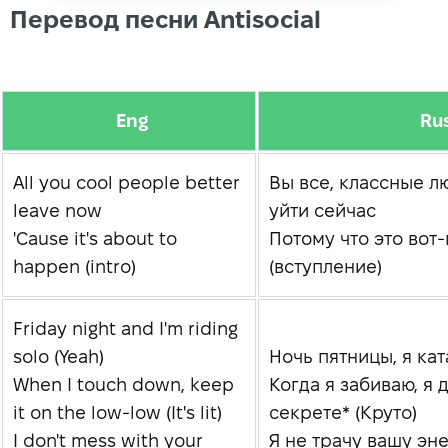
Перевод песни Antisocial
Eng
Ru
All you cool people better
Вы все, классные л
leave now
уйти сейчас
'Cause it's about to
Потому что это вот-
happen (intro)
(вступление)
Friday night and I'm riding
solo (Yeah)
Ночь пятницы, я кат
When I touch down, keep
Когда я забиваю, я 
it on the low-low (It's lit)
секрете* (Круто)
I don't mess with your
Я не трачу вашу эне