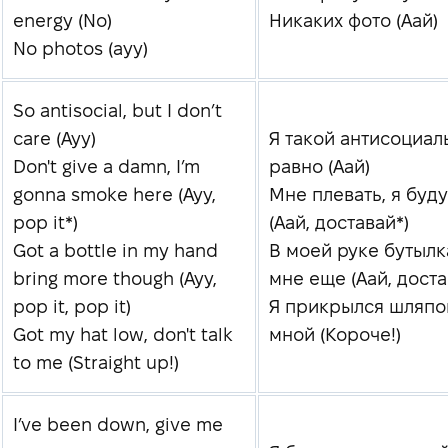
energy (No)
Никаких фото (Аай)
No photos (ayy)
So antisocial, but I don’t
care (Ayy)
Я такой антисоциал
Don't give a damn, I’m
равно (Аай)
gonna smoke here (Ayy,
Мне плевать, я буду
pop it*)
(Аай, доставай*)
Got a bottle in my hand
В моей руке бутылк
bring more though (Ayy,
мне еще (Аай, доста
pop it, pop it)
Я прикрылся шляпой
Got my hat low, don't talk
мной (Короче!)
to me (Straight up!)
I’ve been down, give me