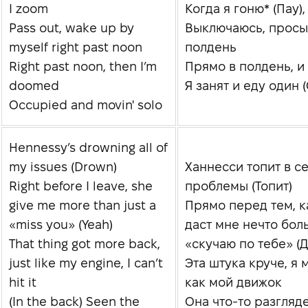
I zoom
Когда я гоню* (Пау),
Pass out, wake up by
Выключаюсь, просы
myself right past noon
полдень
Right past noon, then I’m
Прямо в полдень, и
doomed
Я занят и еду один (
Occupied and movin' solo
Hennessy’s drowning all of
my issues (Drown)
Ханнесси топит в с
Right before I leave, she
проблемы (Топит)
give me more than just a
Прямо перед тем, ка
«miss you» (Yeah)
даст мне нечто бол
That thing got more back,
«скучаю по тебе» (Д
just like my engine, I can’t
Эта штука круче, я 
hit it
как мой движок
(In the back) Seen the
Она что-то разгляде