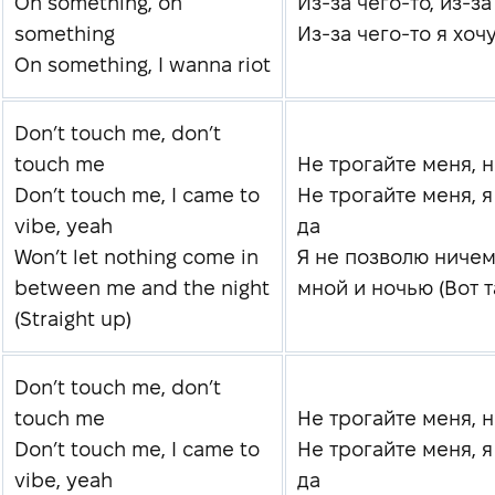
On something, on
Из-за чего-то, из-за
something
Из-за чего-то я хоч
On something, I wanna riot
Don’t touch me, don’t
touch me
Не трогайте меня, 
Don’t touch me, I came to
Не трогайте меня, я
vibe, yeah
да
Won’t let nothing come in
Я не позволю ничем
between me and the night
мной и ночью (Вот т
(Straight up)
Don’t touch me, don’t
touch me
Не трогайте меня, 
Don’t touch me, I came to
Не трогайте меня, я
vibe, yeah
да