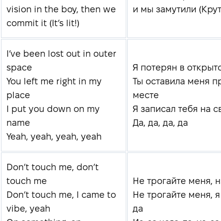
vision in the boy, then we
и мы замутили (Крут
commit it (It’s lit!)
I’ve been lost out in outer
space
Я потерян в открыт
You left me right in my
Ты оставила меня п
place
месте
I put you down on my
Я записал тебя на с
name
Да, да, да, да
Yeah, yeah, yeah, yeah
Don’t touch me, don’t
touch me
Не трогайте меня, 
Don’t touch me, I came to
Не трогайте меня, я
vibe, yeah
да