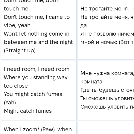
Don't touch me, don’t
touch me
Не трогайте меня, 
Don't touch me, I came to
Не трогайте меня, я
vibe, yeah
да
Won't let nothing come in
Я не позволю ничем
between me and the night
мной и ночью (Вот т
(Straight up)
I need room, I need room
Мне нужна комната
Where you standing way
комната
too close
Где ты будешь стоя
You might catch fumes
Ты сможешь уловить
(Yah)
Сможешь уловить п
Might catch fumes
When I zoom* (Pew), when