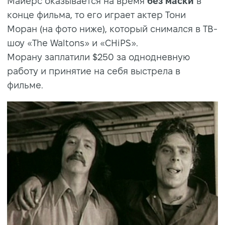
Майерс оказывается на время
без маски
в
конце фильма, то его играет актер Тони
Моран (на фото ниже), который снимался в ТВ-
шоу «The Waltons» и «CHiPS».
Морану заплатили $250 за однодневную
работу и принятие на себя выстрела в
фильме.