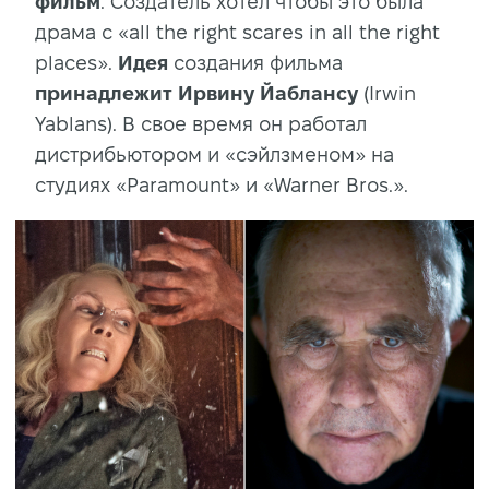
фильм
. Создатель хотел чтобы это была
драма с «all the right scares in all the right
places».
Идея
создания фильма
принадлежит
Ирвину Йаблансу
(Irwin
Yablans). В свое время он работал
дистрибьютором и «сэйлзменом» на
студиях «Paramount» и «Warner Bros.».