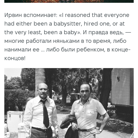
Ирвин вспоминает: «I reasoned that everyone
had either been a babysitter, hired one, or at
the very least, been a baby». И правда ведь, —
многие работали няньками в то время, либо
нанимали ее ... либо были ребенком, в конце-
концов!