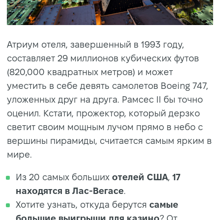
Атриум отеля, завершенный в 1993 году,
составляет 29 миллионов кубических футов
(820,000 квадратных метров) и может
уместить в себе девять самолетов Boeing 747,
уложенных друг на друга. Рамсес II бы точно
оценил. Кстати, прожектор, который дерзко
светит своим мощным лучом прямо в небо с
вершины пирамиды, считается самым ярким в
мире.
Из 20 самых больших
отелей
США
,
17
находятся в Лас-Вегасе
.
Хотите узнать, откуда берутся
самые
большие выигрыши
для казино
? От