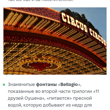
Знаменитые
фонтаны
«
Bellagio
»,
показанные во второй части трилогии «11
друзей Оушена», «питаются» пресной
водой, которую добывают из недр для