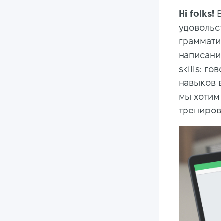
Hi folks!
В
удовольст
граммати
написани
skills: г
навыков 
мы хотим
трениров