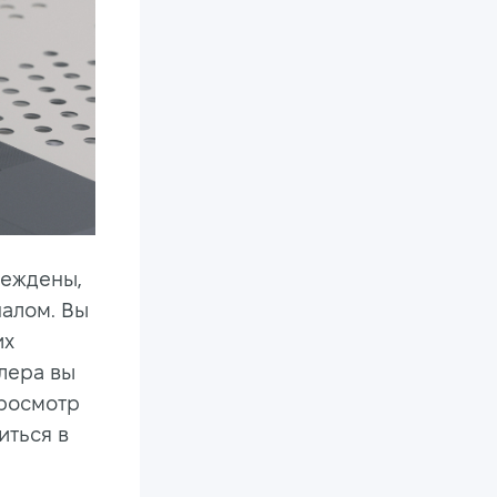
беждены,
налом. Вы
их
блера вы
просмотр
иться в