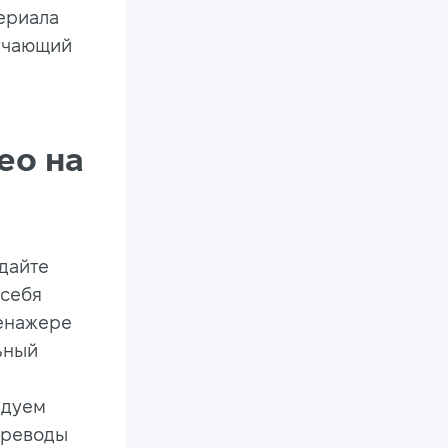
сериала
бучающий
ео на
здайте
 себя
ренажере
ьный
ндуем
переводы