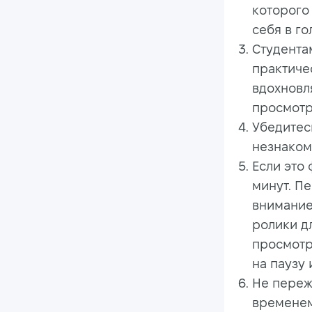
которого
себя в го
Студента
практичес
вдохновля
просмотр
Убедитесь
незнаком
Если это
минут. П
внимание
ролики д
просмотр
на паузу 
Не переж
временем