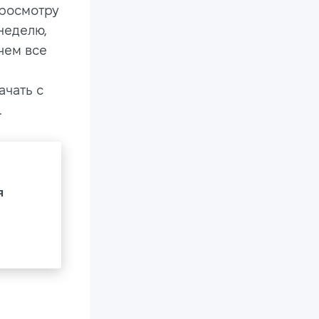
просмотру
неделю,
чем все
ачать с
.
я