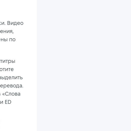
ки. Видео
ения,
ены по
бтитры
отите
 выделить
еревода.
в «Слова
ии ED