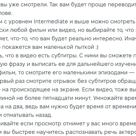
 вы уже смотрели. Так вам будет проще переводит
лове.
м с уровнем Intermediate и выше можно смотреть
ки любой фильм или видео, но выбирайте то, что 
ет, что-то, что вам будет реально интересно. Ина
 покажется вам маленькой пыткой :)
, что в видео есть субтитры. С ними вы сможете
ую фразу и выписать ее для дальнейшего изучени
 фильм, то смотрите его маленькими эпизодами — 
ервый раз смотрите отрывок без субтитров обращ
 на происходящее на экране. Если видео, тоже в
линой не более пятнадцати минут. Умножайте вре
а на два, ведь вам нужно будет время от времени
и отматывать назад.
ивайте если просмотр отнимет у вас много време
 вы быстрее научитесь распознавать речь актер