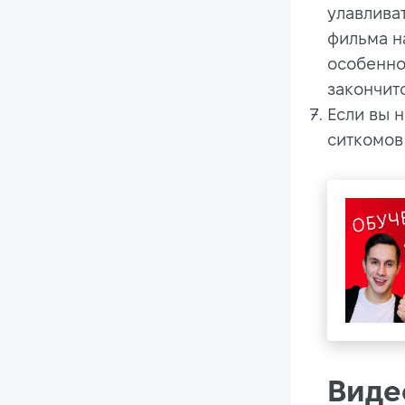
улавлива
фильма на
особенно
закончитс
Если вы н
ситкомов
Виде