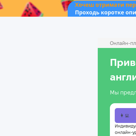
Онлайн‑пл
Прив
англ
Мы предл
👩‍💻
Индивиду
онлайн-у