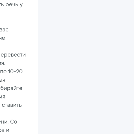
ь речь у
вас
че
 перевести
я.
по 10-20
ая
ыбирайте
мя
 ставить
ни. Со
ов и