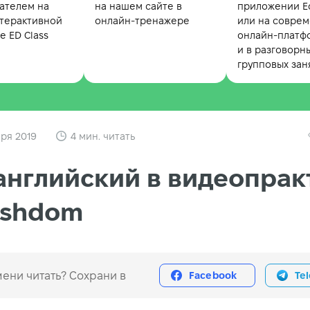
ателем на
на нашем сайте в
приложении Ed
терактивной
онлайн-тренажере
или на совре
 ED Class
онлайн-платф
и в разговорн
групповых зан
ря 2019
4 мин. читать
английский в видеопрак
ishdom
ени читать? Сохрани в
Facebook
Te