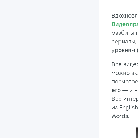
Вдохновл
Видеопр
разбиты 
сериалы,
уровням (
Все видео
можно вк
посмотре
его — и 
Все инте
из Englis
Words.