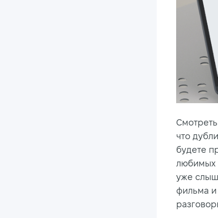
Смотреть
что дубл
будете п
любимых а
уже слыш
фильма и
разговор