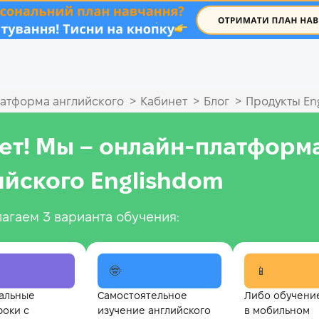
.
>
>
>
атформа английского
Кабинет
Блог
Продукты En
ет! Мы – онлайн‑платформ
ийского Englishdom
агаем 3 варианта обучения:
🤓
📱
альные
Самостоятельное
Либо обучени
роки с
изучение английского
в мобильном