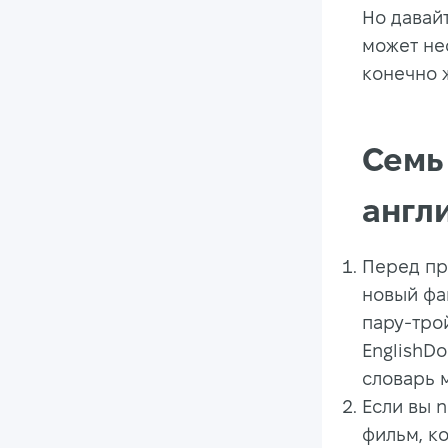
Но давай
может не
конечно 
Семь
англ
Перед пр
новый фа
пару-тро
EnglishD
словарь м
Если вы 
фильм, к