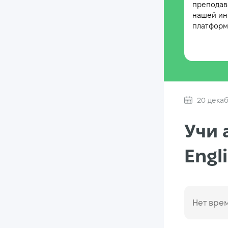
преподав
нашей ин
платформе
20 декаб
Учи 
Engl
Нет врем