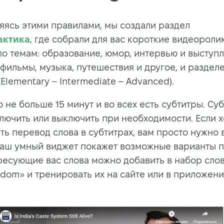
яясь этими правилами, мы создали раздел
актика
, где собрали для вас короткие видеороли
по темам: образование, юмор, интервью и выступл
 фильмы, музыка, путешествия и другое, и раздел
Elementary – Intermediate – Advanced).
 не больше 15 минут и во всех есть субтитры. Су
лючить или выключить при необходимости. Если х
ть перевод слова в субтитрах, вам просто нужно
наш умный виджет покажет возможные варианты п
ресующие вас слова можно добавить в набор сло
hdom» и тренировать их на сайте или в приложен