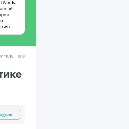
 Words,
менной
орме
ых
ятиях
11016
0
тике
legram