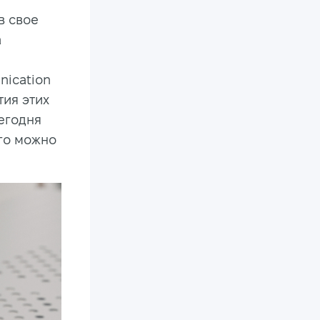
в свое
а
nication
тия этих
егодня
его можно