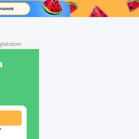
glishdom
а
е