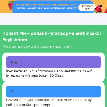
.
Привіт! Ми – онлайн-платформа англійської
Englishdom
Ми пропонуємо 3 варіанти навчання:
👩‍💻
Індивідуальні онлайн-уроки з викладачем на нашій
інтерактивній платформі ED Class
🤓
Самостійне вивчення англійської мови на нашому
сайті в онлайн-тренажері