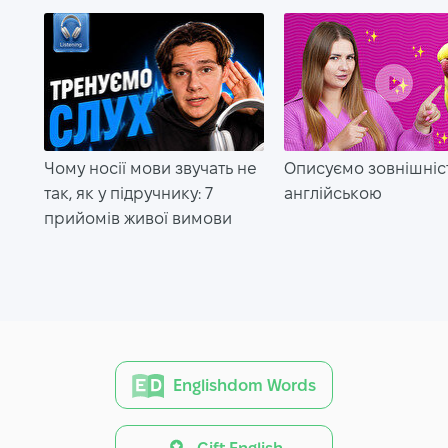
Чому носії мови звучать не
Описуємо зовнішніс
так, як у підручнику: 7
англійською
прийомів живої вимови
Englishdom Words