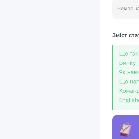
Немає ча
Зміст стат
Що таке
ринку
Як нав
Що наг
Команд
Englis