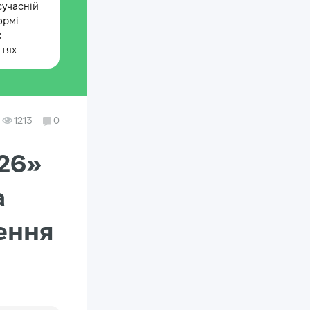
сучасній
ормі
х
ттях
1213
0
026»
а
ення