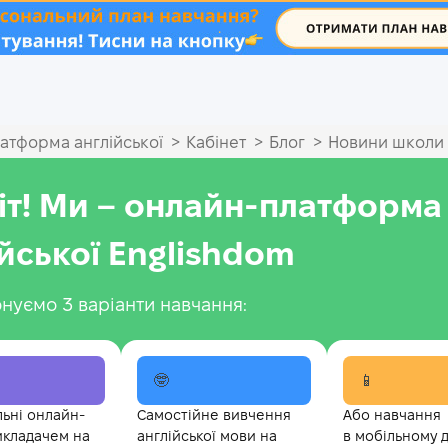
.
>
>
>
атформа англійської
Кабінет
Блог
Новини школи
іт! Ми – онлайн-платформа
ійської Englishdom
нуємо 3 варіанти навчання:
🤓
📱
льні онлайн-
Самостійне вивчення
Або навчання
икладачем на
англійської мови на
в мобільному 