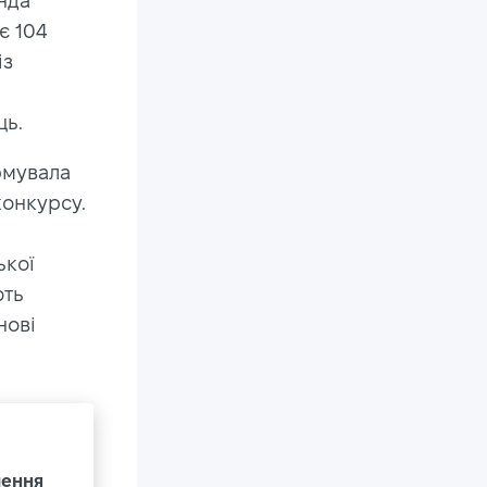
нда
є 104
із
ць.
рмувала
конкурсу.
ької
ють
нові
чення