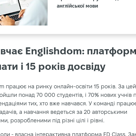
англійської мови
авчає Englishdom: платформ
ти і 15 років досвіду
m працює на ринку онлайн-освіти 15 років. За цей
йшли понад 70 000 студентів, і 70% нових учнів 
ндаціями тих, хто вже навчався. У команді працю
адачів, а навчання ведеться за 20 авторськими
и, розробленими під різні цілі і рівні.
ли - власна інтерактивна платформа ED Class. За