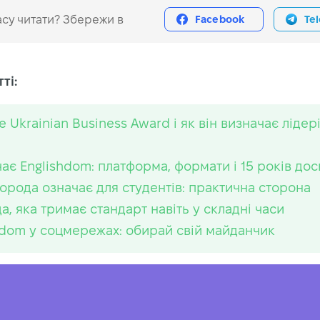
су читати? Збережи в
Facebook
Te
ті:
 Ukrainian Business Award і як він визначає лідер
чає Englishdom: платформа, формати і 15 років до
орода означає для студентів: практична сторона
а, яка тримає стандарт навіть у складні часи
hdom у соцмережах: обирай свій майданчик