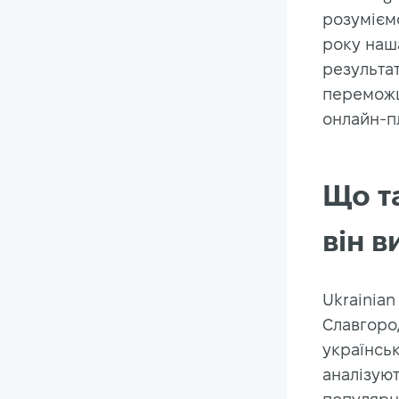
розуміємо
року наш
результат
переможц
онлайн-п
Що та
він в
Ukrainian
Славгород
українськ
аналізуют