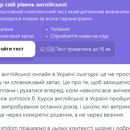
р свій рівень англійської
оштовний комплексний тест, який допоможе визначити 
володіння мовою за всіма параметрами:
атика
Читання
никовий запас
Сприйняття мови на слух
ойти тест
🕣 🇬🇧 Тест триватиме до 15 хв
англійської онлайн в Україні сьогодні це не прос
 чи словниковий запас. Це про те, щоб залишатис
плани і рухатися вперед, коли навколо все зміню
іж хотілося б. Курси англійської в Україні пройш
випробування останніх років, і школи, які витрим
е через конкретні рішення, а не через везіння.
lishdom працюємо в цьому контексті щодня і добр