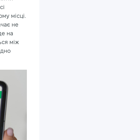
сі
ому місці.
ачає не
де на
ься між
идно