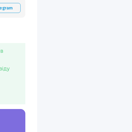
legram
ів
свіду