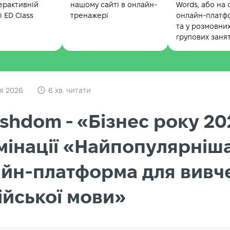
ерактивній
нашому сайті в онлайн-
Words, або на 
 ED Class
тренажері
онлайн-платф
та у розмовни
групових заня
я 2026
6 хв. читати
ishdom - «Бізнес року 2
мінації «Найпопулярніш
йн-платформа для вивч
ійської мови»