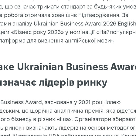
, що означає тримати стандарт за будь-яких умов
а робота отримала зовнішнє підтвердження. За
ами аналізу Ukrainian Business Award 2026 Englis
ем «Бізнес року 2026» у номінації «Найпопулярн
латформа для вивчення англійської мови»
ке Ukrainian Business Award
изначає лідерів ринку
 Business Award, заснована у 2021 році Іллею
ським, це щорічна аналітична премія, яка відсте
ого бізнесу в різних нішах. Організатори збирають
ь ринок і визначають лідерів на основі методології