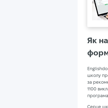
Як н
форма
Englishdo
школу про
за рекоме
1100 викл
програмам
Серце шко