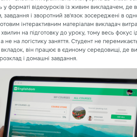
 у форматі відеоуроків із живим викладачем, де в
, завдання і зворотний зв'язок зосереджені в одн
готовим інтерактивним матеріалам викладач витр
 хвилин на підготовку до уроку, тому весь фокус і
 а не на логістику заняття. Студент не перемикаєт
 вкладок, він працює в єдиному середовищі, де в
розклад і домашні завдання.