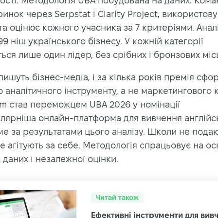
ості. Методологія UBA побудована на даних. Кома
ринок через Serpstat і Clarity Project, використову
а оцінює кожного учасника за 7 критеріями. Анал
9 ніш українського бізнесу. У кожній категорії
ься лише один лідер, без срібних і бронзових міс
ишуть бізнес-медіа, і за кілька років премія сфо
 аналітичного інструменту, а не маркетингового 
om став переможцем UBA 2026 у номінації
лярніша онлайн-платформа для вивчення англійс
ме за результатами цього аналізу. Школи не пода
не агітують за себе. Методологія спрацьовує на ос
 даних і незалежної оцінки.
Читай також
Ефективні інструменти для вив