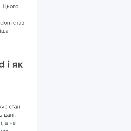
. Цього
hdom став
іша
 і як
жує стан
 дані,
, а не