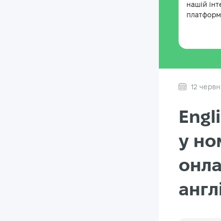
нашій інт
платформі
12 червн
Engl
у но
онла
англ