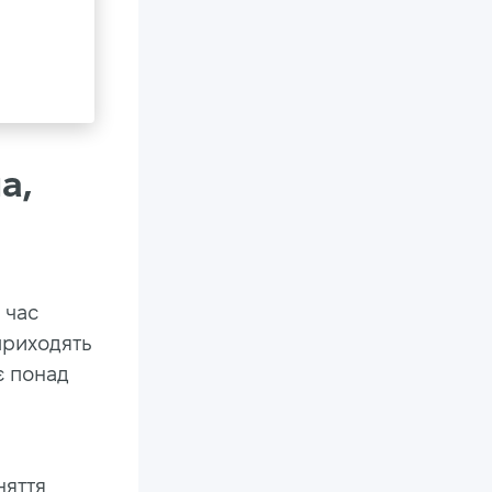
а,
 час
приходять
є понад
няття