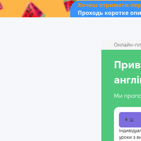
Онлайн‑пл
Прив
англ
Ми пропо
👩‍💻
Індивідуа
уроки з в