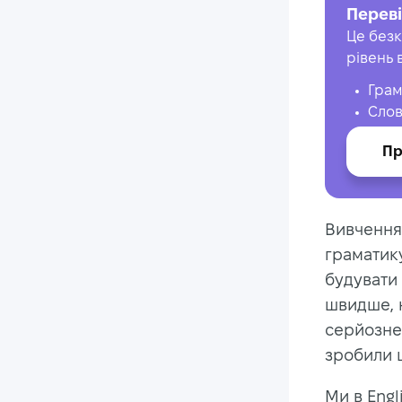
Переві
Це безк
рівень 
Грам
Слов
Пр
Вивчення 
граматику
будувати 
швидше, н
серйозне 
зробили ц
Ми в Eng