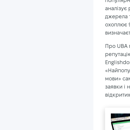
популярн
аналізує 
джерела т
охоплює 9
визначаєт
Про UBA п
репутацію
Englishd
«Найпопу
мови» са
заявки і 
відкритих