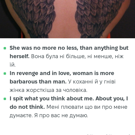
She was no more no less, than anything but
herself.
Вона була ні більше, ні менше, ніж
їй.
In revenge and in love, woman is more
barbarous than man.
У коханні й у гніві
жінка жорсткіша за чоловіка.
I spit what you think about me. About you, I
do not think.
Мені плювати що ви про мене
думаєте. Я про вас не думаю.