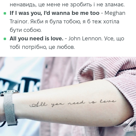
ненавидь, це мене не зробить і не зламає.
If I was you, I'd wanna be me too
- Meghan
Trainor. Якби я була тобою, я б теж хотіла
бути собою.
All you need is love.
- John Lennon. Усе, що
тобі потрібно, це любов.