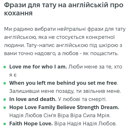
Фрази для тату на англійській про
кохання
Ми радимо вибрати нейтральні фрази для тату
англійською, яка не стосується конкретної
людини. Тату-напис англійською під шкірою з
вами точно надовго, а любов - як пощастить.
Love me for who I am.
Люби мене за те, хто
я є
When you left me behind you set me free
.
Залишивши мене позаду, ти звільнив мене.
In love and death.
У любові та смерті.
Hope Love Family Believe Strength Dream.
Надія Любов Сім'я Віра Віра Сила Мрія.
Faith Hope Love.
Віра Надія Надія Любов.