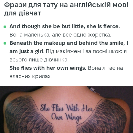
Фрази для тату на англійській мові
для дівчат
And though she be but little, she is fierce.
Вона маленька, але все одно жорстка.
Beneath the makeup and behind the smile, I
am just a girl
. Під макіяжем і за посмішкою я
всього лише дівчинка.
She flies with her own wings.
Вона літає на
власних крилах.