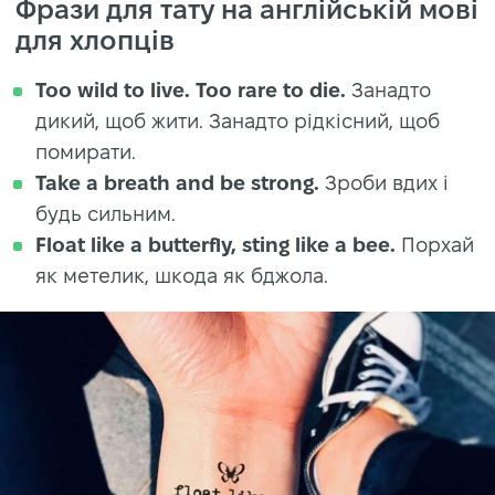
Фрази для тату на англійській мові
для хлопців
Too wild to live. Too rare to die.
Занадто
дикий, щоб жити. Занадто рідкісний, щоб
помирати.
Take a breath and be strong.
Зроби вдих і
будь сильним.
Float like a butterfly, sting like a bee.
Порхай
як метелик, шкода як бджола.