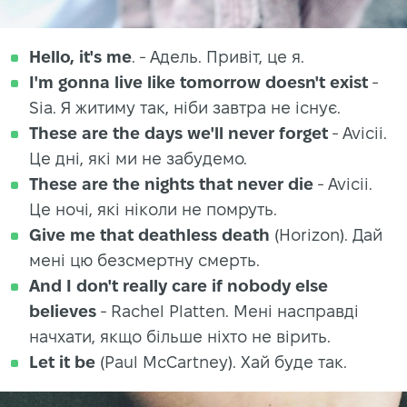
Hello, it's me
. - Адель. Привіт, це я.
I'm gonna live like tomorrow doesn't exist
-
Sia. Я житиму так, ніби завтра не існує.
These are the days we'll never forget
- Avicii.
Це дні, які ми не забудемо.
These are the nights that never die
- Avicii.
Це ночі, які ніколи не помруть.
Give me that deathless death
(Horizon). Дай
мені цю безсмертну смерть.
And I don't really care if nobody else
believes
- Rachel Platten. Мені насправді
начхати, якщо більше ніхто не вірить.
Let it be
(Paul McCartney). Хай буде так.