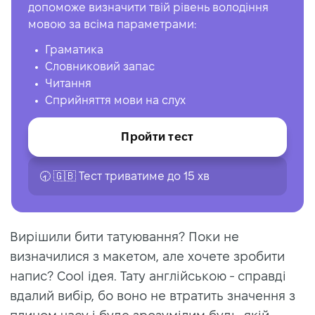
допоможе визначити твій рівень володіння
мовою за всіма параметрами:
Граматика
Словниковий запас
Читання
Сприйняття мови на слух
Пройти тест
🕣 🇬🇧 Тест триватиме до 15 хв
Вирішили бити татуювання? Поки не
визначилися з макетом, але хочете зробити
напис? Cool ідея. Тату англійською - справді
вдалий вибір, бо воно не втратить значення з