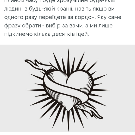
плином часу і буде зрозумілим будь-якій
людині в будь-якій країні, навіть якщо ви
одного разу переїдете за кордон. Яку саме
фразу обрати - вибір за вами, а ми лише
підкинемо кілька десятків ідей.