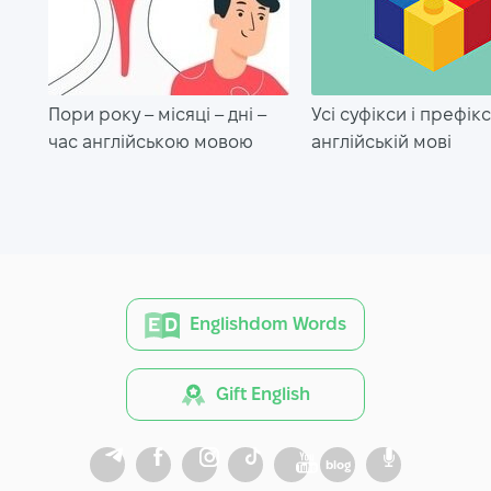
Пори року – місяці – дні –
Усі суфікси і префікс
час англійською мовою
англійській мові
Englishdom Words
Gift English
blog