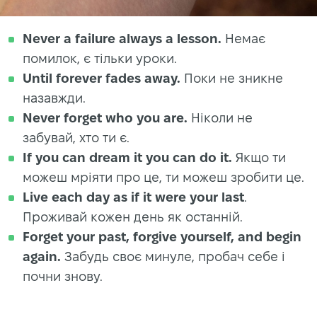
Never a failure always a lesson.
Немає
помилок, є тільки уроки.
Until forever fades away.
Поки не зникне
назавжди.
Never forget who you are.
Ніколи не
забувай, хто ти є.
If you can dream it you can do it.
Якщо ти
можеш мріяти про це, ти можеш зробити це.
Live each day as if it were your last
.
Проживай кожен день як останній.
Forget your past, forgive yourself, and begin
again.
Забудь своє минуле, пробач себе і
почни знову.