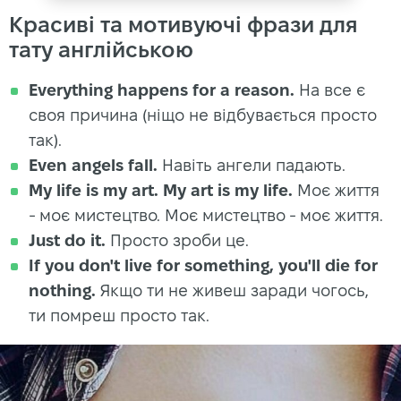
Красиві та мотивуючі фрази для
тату англійською
Everything happens for a reason.
На все є
своя причина (ніщо не відбувається просто
так).
Even angels fall.
Навіть ангели падають.
My life is my art. My art is my life.
Моє життя
- моє мистецтво. Моє мистецтво - моє життя.
Just do it.
Просто зроби це.
If you don't live for something, you'll die for
nothing.
Якщо ти не живеш заради чогось,
ти помреш просто так.