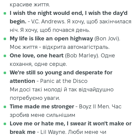
красиве життя.
I wish the night would end, I wish the day'd
begin.
- V.C. Andrews. Я хочу, щоб закінчилася
ніч. Я хочу, щоб почався день.
My life is like an open highway
(Bon Jovi).
Моє життя - відкрита автомагістраль.
One love, one heart
(Bob Marley). Одне
кохання, одне серце.
We're still so young and desperate for
attention
- Panic at the Disco
Ми досі такі молоді й так відчайдушно
потребуємо уваги.
Time made me stronger
- Boyz II Men. Час
зробив мене сильнішим
Love me or hate me, I swear it won't make or
break me
- Lil Wayne. Люби мене чи