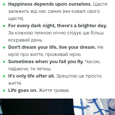
Happiness depends upon ourselves.
Щастя
залежить від нас самих (ми ковалі свого
щастя).
For every dark night, there's a brighter day.
За кожною темною ніччю слідує ще більш
яскравий день.
Don't dream your life, live your dream.
Не
мрій про життя, проживай мрію.
Sometimes when you fall you fly.
Часом,
падаючи, ти летиш.
It's only life after all.
Зрештою це просто
життя.
Life goes on.
Життя триває.