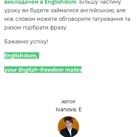
викладачем в Englishdom
. Більшу частину
уроку ви будете займатися англійською, але
між словом можете обговорити татуювання та
разом підібрати фразу.
Бажаємо успіху!
Englishdom,
your English-freedom mates
АВТОР
Ivanova. E