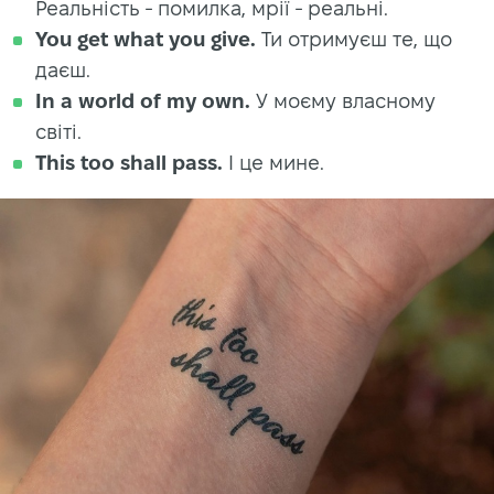
Реальність - помилка, мрії - реальні.
You get what you give.
Ти отримуєш те, що
даєш.
In a world of my own.
У моєму власному
світі.
This too shall pass.
І це мине.