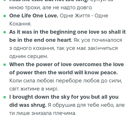
мною трохи, але не надто довго.
One Life One Love.
Одне Життя - Одне
Кохання.
As it was in the beginning one love so shall it
be in the end one heart
. Як усе починалося
з одного кохання, так усе має закінчиться
одним серцем.
When the power of love overcomes the love
of power then the world will know peace.
Коли сила любові переборе любов до сили,
світ житиме в мирі.
I brought down the sky for you but all you
did was shrug.
Я обрушив для тебе небо, але
ти лише знизала плечима.