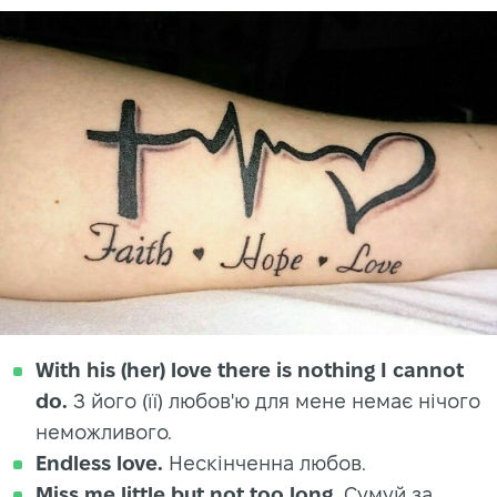
With his (her) love there is nothing I cannot
do.
З його (її) любов'ю для мене немає нічого
неможливого.
Endless love.
Нескінченна любов.
Miss me little but not too long.
Сумуй за