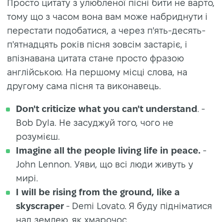
Просто цитату з улюбленої пісні бити не варто,
тому що з часом вона вам може набриднути і
перестати подобатися, а через п'ять-десять-
п'ятнадцять років пісня зовсім застаріє, і
впізнавана цитата стане просто фразою
англійською. На першому місці слова, на
другому сама пісня та виконавець.
Don't criticize what you can't understand
. -
Bob Dyla. Не засуджуй того, чого не
розумієш.
Imagine all the people living life in peace.
-
John Lennon. Уяви, що всі люди живуть у
мирі.
I will be rising from the ground, like a
skyscraper
- Demi Lovato. Я буду підніматися
над землею, як хмарочос.