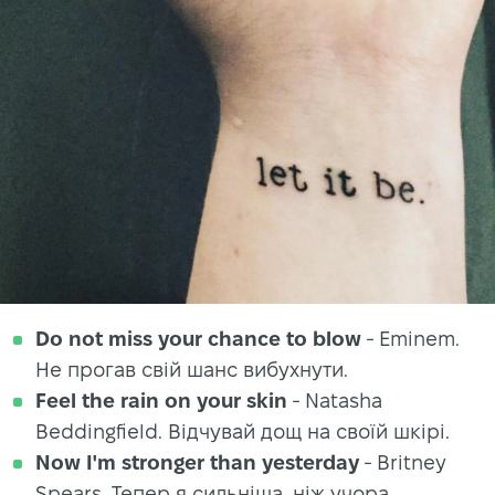
Do not miss your chance to blow
- Eminem.
Не прогав свій шанс вибухнути.
Feel the rain on your skin
- Natasha
Beddingfield. Відчувай дощ на своїй шкірі.
Now I'm stronger than yesterday
- Britney
Spears. Тепер я сильніша, ніж учора.