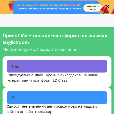
.
Привіт! Ми – онлайн-платформа англійської
Englishdom
Ми пропонуємо 3 варіанти навчання:
👩‍💻
Індивідуальні онлайн-уроки з викладачем на нашій
інтерактивній платформі ED Class
🤓
Самостійне вивчення англійської мови на нашому
сайті в онлайн-тренажері