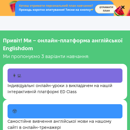
.
Привіт! Ми – онлайн-платформа англійської
Englishdom
Ми пропонуємо 3 варіанти навчання:
👩‍💻
Індивідуальні онлайн-уроки з викладачем на нашій
інтерактивній платформі ED Class
🤓
Самостійне вивчення англійської мови на нашому
сайті в онлайн-тренажері