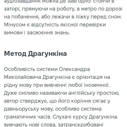
аудіозавдання можна де завгодно: стоячи в
заторі, прямуючи на роботу, в метро по дорозі
на побачення, або лежачи в ліжку перед сном.
Мінусом є відсутність якісної перевірки
вимови і засвоєння знань.
Метод Драгункіна
Особливість системи Олександра
Миколайовича Драгункіна є орієнтація на
рідну мову при вивченні любої іноземної.
Дуже сміливо називаючи англійську простою,
автор стверджує, що його коріння сягає у
давньоруську мову, особливо система
граматичних часів. Слухачі курсу Драгункіна
вивчають нові слова, затранскрибовані