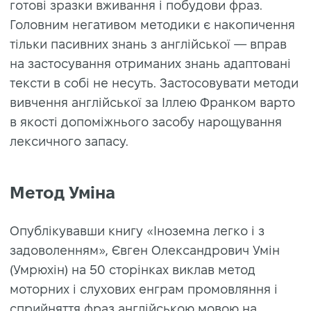
готові зразки вживання і побудови фраз.
Головним негативом методики є накопичення
тільки пасивних знань з англійської — вправ
на застосування отриманих знань адаптовані
тексти в собі не несуть. Застосовувати методи
вивчення англійської за Іллею Франком варто
в якості допоміжнього засобу нарощування
лексичного запасу.
Метод Уміна
Опублікувавши книгу «Іноземна легко і з
задоволенням», Євген Олександрович Умін
(Умрюхін) на 50 сторінках виклав метод
моторних і слухових енграм промовляння і
сприйняття фраз англійською мовою на