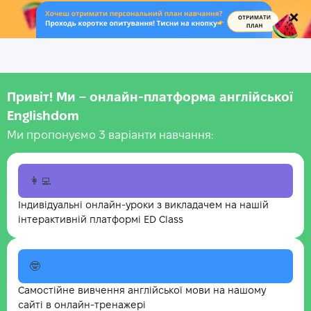
.
Привіт! Ми – онлайн-платформа англійської
Englishdom
Ми пропонуємо 3 варіанти навчання:
👩‍💻
Індивідуальні онлайн-уроки з викладачем на нашій
інтерактивній платформі ED Class
🤓
Самостійне вивчення англійської мови на нашому
сайті в онлайн-тренажері