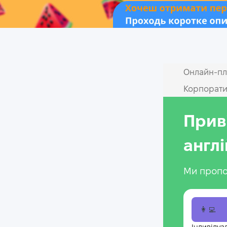
Онлайн‑пл
Корпорати
Прив
англ
Ми пропо
👩‍💻