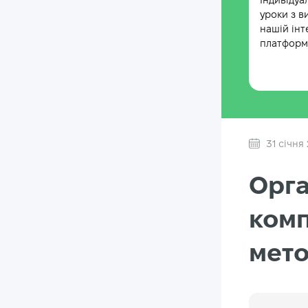
Індивідуа
уроки з в
нашій інт
платформі
31 січня
Орга
комп
мето