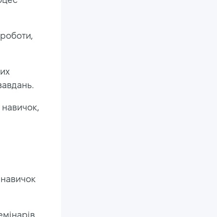
роботи,
их
завдань.
 навичок,
 навичок
емінарів,