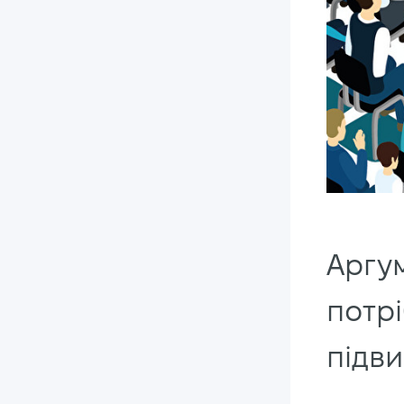
Аргум
потрі
підви