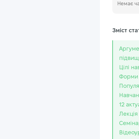
Немає ча
Зміст стат
Аргуме
підвищ
Цілі н
Форми 
Популя
Навчан
12 акт
Лекція
Семіна
Відеоу