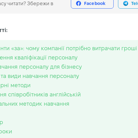
су читати? Збережи в
Facebook
Te
ті:
нти «за»: чому компанії потрібно витрачати гроші
ення кваліфікації персоналу
авчання персоналу для бізнесу
та види навчання персоналу
рні методи
ня співробітників англійській
уальних методик навчання
р
роки