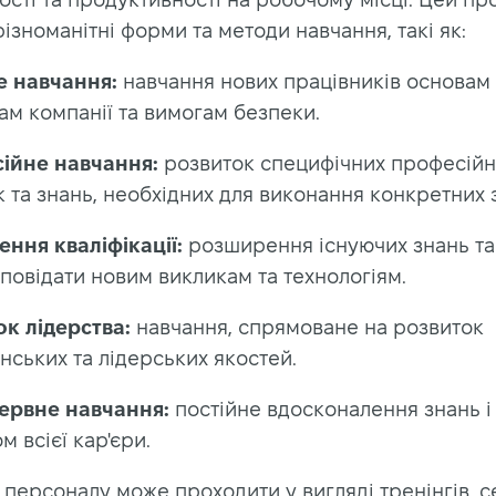
ізноманітні форми та методи навчання, такі як:
е навчання:
навчання нових працівників основам 
ам компанії та вимогам безпеки.
ійне навчання:
розвиток специфічних професійн
 та знань, необхідних для виконання конкретних 
ння кваліфікації:
розширення існуючих знань та
повідати новим викликам та технологіям.
ок лідерства:
навчання, спрямоване на розвиток
нських та лідерських якостей.
ервне навчання:
постійне вдосконалення знань і
м всієї кар'єри.
персоналу може проходити у вигляді тренінгів, с