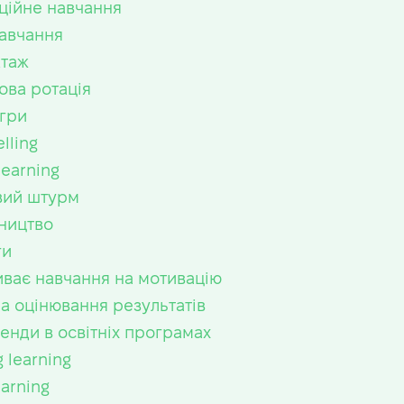
ційне навчання
авчання
ктаж
ова ротація
ігри
elling
learning
вий штурм
ництво
ги
иває навчання на мотивацію
а оцінювання результатів
ренди в освітніх програмах
g learning
earning