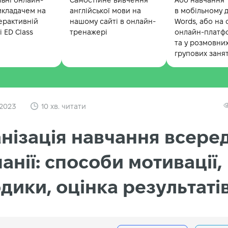
льні онлайн-
Самостійне вивчення
Або навчання
икладачем на
англійської мови на
в мобільному 
ерактивній
нашому сайті в онлайн-
Words, або на 
 ED Class
тренажері
онлайн-платф
та у розмовни
групових заня
 2023
10 хв. читати
нізація навчання всере
анії: способи мотивації,
дики, оцінка результаті