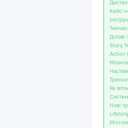
Дистан
Кейс-н
Інстру
Тимчас
Ділові 
Story T
Action 
Мозко
Настав
Тренін
Як впл
Систем
Нові т
Lifelon
Microl