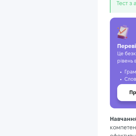
Тест з 
Переві
Це безк
рівень 
Грам
Слов
Пр
Навчанн
компетенц
ефективно