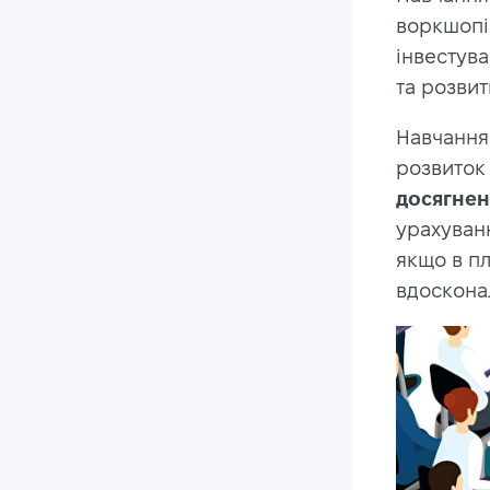
воркшопів
інвестува
та розвит
Навчання
розвиток 
досягнен
урахуван
якщо в пл
вдосконал