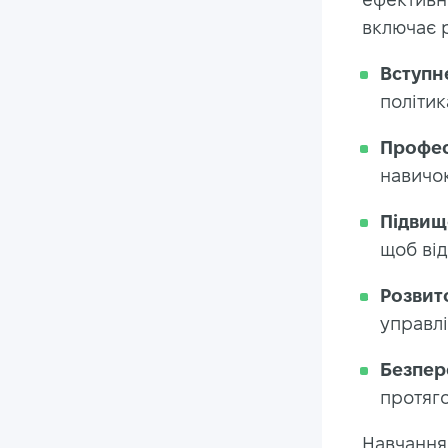
включає р
Вступн
політик
Профес
навичок
Підвище
щоб від
Розвит
управлі
Безпер
протяго
Навчання 