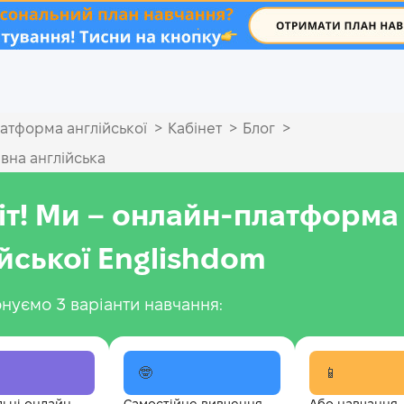
.
>
>
>
атформа англійської
Кабінет
Блог
вна англійська
іт! Ми – онлайн-платформа
ійської Englishdom
нуємо 3 варіанти навчання:
🤓
📱