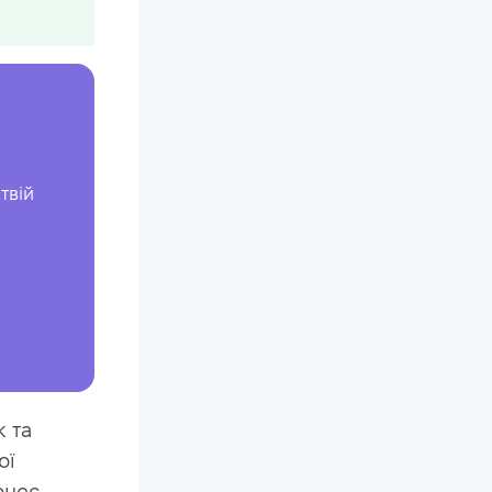
твій
 та
ої
оцес