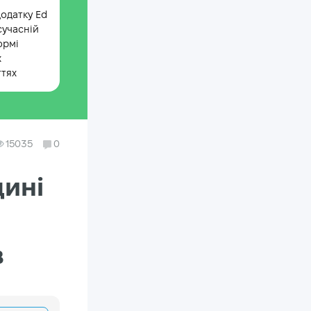
додатку Ed
сучасній
ормі
х
ттях
15035
0
дині
в