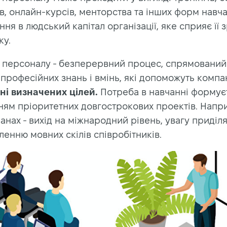
, онлайн-курсів, менторства та інших форм навча
ння в людський капітал організації, яке сприяє її
ку.
 персоналу - безперервний процес, спрямований
професійних знань і вмінь, які допоможуть компан
ні визначених цілей.
Потреба в навчанні формує
ням пріоритетних довгострокових проектів. Напр
анах - вихід на міжнародний рівень, увагу приділ
енню мовних скілів співробітників.