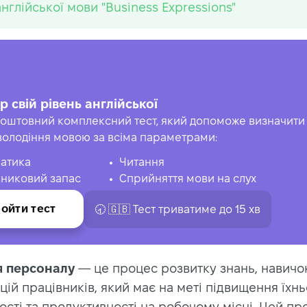
англійської мови "Business Expressions"
р свій рівень англійської
оштовний комплексний тест, який допоможе визначити 
володіння мовою за всіма параметрами:
атика
Читання
никовий запас
Сприйняття мови на слух
ойти тест
🕣 🇬🇧 Тест триватиме до 15 хв
я персоналу
— це процес розвитку знань, навичок
ій працівників, який має на меті підвищення їхнь
сті та продуктивності на робочому місці. Цей пр