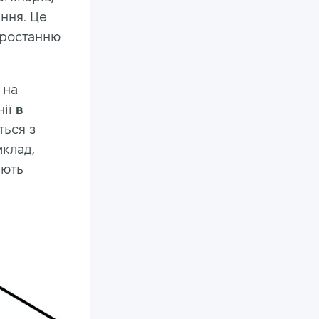
ння. Це
 зростанню
 на
ії
в
ться з
иклад,
яють