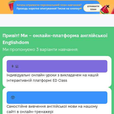
.
Привіт! Ми – онлайн-платформа англійської
Englishdom
Ми пропонуємо 3 варіанти навчання:
👩‍💻
Індивідуальні онлайн-уроки з викладачем на нашій
інтерактивній платформі ED Class
🤓
Самостійне вивчення англійської мови на нашому
сайті в онлайн-тренажері