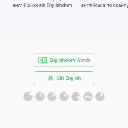
англійської від Englishdom
англійська по скайп
Englishdom Words
Gift English
blog