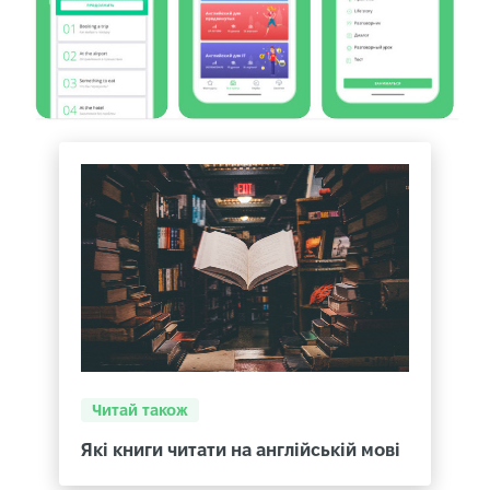
Читай також
Які книги читати на англійській мові