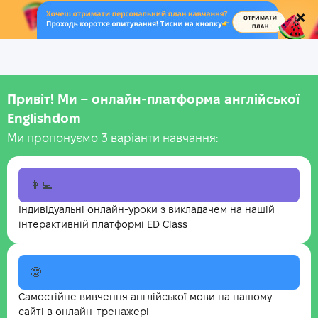
.
Привіт! Ми – онлайн-платформа англійської
Englishdom
Ми пропонуємо 3 варіанти навчання:
👩‍💻
Індивідуальні онлайн-уроки з викладачем на нашій
інтерактивній платформі ED Class
🤓
Самостійне вивчення англійської мови на нашому
сайті в онлайн-тренажері