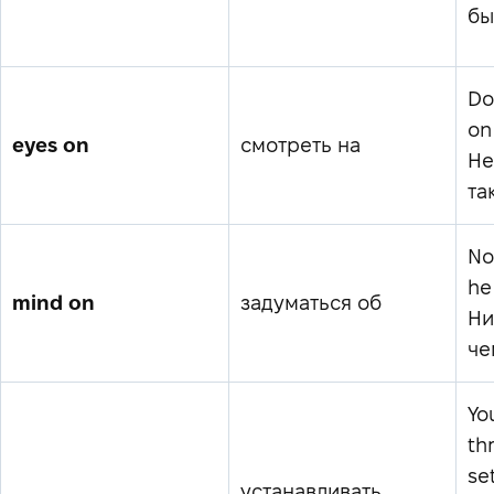
бы
Do
on
eyes on
смотреть на
Не
так
No
he
mind on
задуматься об
Ни
че
Yo
th
se
устанавливать