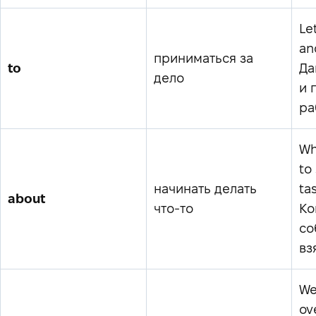
Let
an
приниматься за
to
Да
дело
и 
ра
Wh
to
начинать делать
ta
about
что-то
Ко
со
вз
We
ov