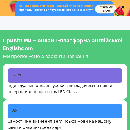
.
Привіт! Ми – онлайн-платформа англійської
Englishdom
Ми пропонуємо 3 варіанти навчання:
👩‍💻
Індивідуальні онлайн-уроки з викладачем на нашій
інтерактивній платформі ED Class
🤓
Самостійне вивчення англійської мови на нашому
сайті в онлайн-тренажері