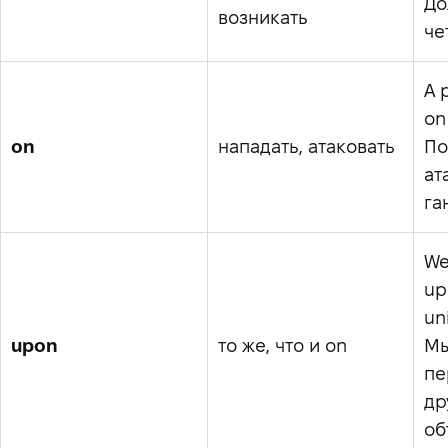
До
возникать
че
A 
on
on
нападать, атаковать
По
ат
га
We
up
un
upon
то же, что и on
Мы
пе
др
об