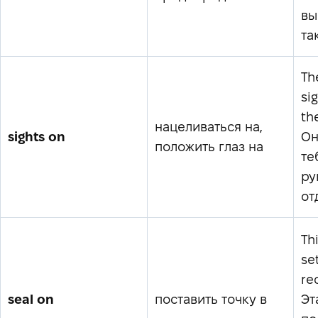
вы
та
Th
si
the
нацеливаться на,
sights on
Он
положить глаз на
те
ру
от
Th
se
re
seal on
поставить точку в
Эт