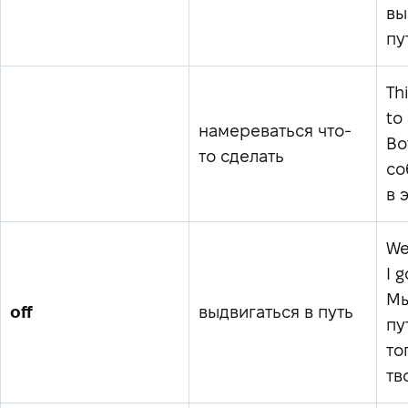
вы
пу
Th
to
намереваться что-
Во
то сделать
со
в 
We
I 
Мы
off
выдвигаться в путь
пу
то
тв