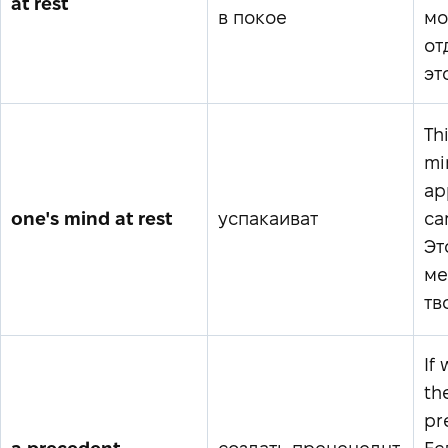
at rest
в покое
мо
от
эт
Th
mi
ap
one's mind at rest
успакаиват
ca
Эт
ме
тв
If
th
pr