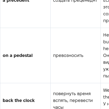
a precedent
создать преценеднт
Ес
эт
со
пр
He
bu
he
on a pedestal
превозносить
Он
ви
уж
пь
We
повернуть время
th
back the clock
вспять, перевести
У 
часы