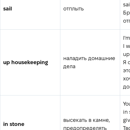
sa
sail
отплыть
Бр
от
I'm
I 
up
наладить домашние
up housekeeping
Я 
дела
эт
хо
до
You
in
высекать в камне,
gi
in stone
предопределять
Тв