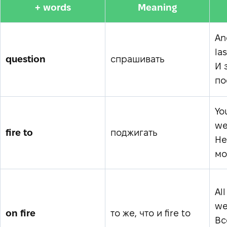
+ words
Meaning
An
la
question
спрашивать
И 
по
You
we
fire to
поджигать
Не
мо
All
we
on fire
то же, что и fire to
Вс