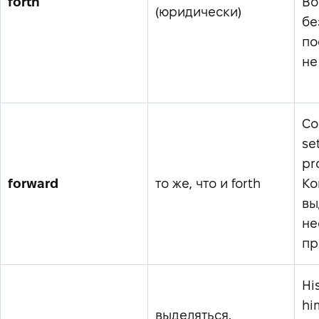
forth
Во
(юридически)
бе
по
не
Co
se
pr
forward
то же, что и forth
Ко
вы
не
пр
Hi
hi
выделяться,