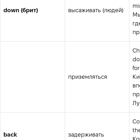
mi
down (брит)
высаживать (людей)
Мы
гд
пр
Ch
do
for
приземляться
Ки
вп
пр
Лу
Co
th
back
задерживать
Ко