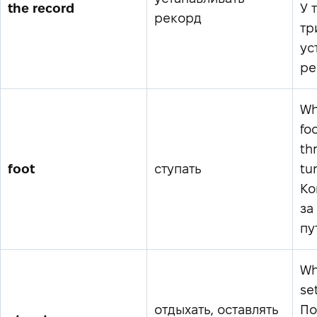
the record
У 
рекорд
тр
ус
ре
Wh
fo
th
foot
ступать
tu
Ко
за
пу
Wh
set
отдыхать, оставлять
По