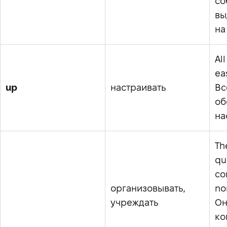
со
вы
на
Al
ea
up
настраивать
Вс
об
на
Th
qu
co
организовывать,
no
учреждать
Он
ко