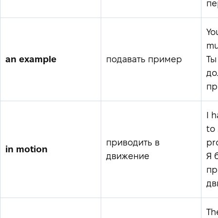
пе
Yo
mu
an example
подавать пример
Ты
до
пр
I 
to
приводить в
pr
in motion
движение
Я 
пр
дв
The