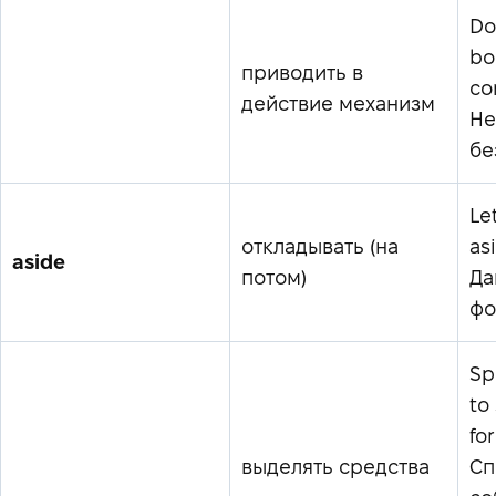
Do
bo
приводить в
co
действие механизм
Не
бе
Le
откладывать (на
as
aside
потом)
Да
фо
Sp
to
for
выделять средства
Сп