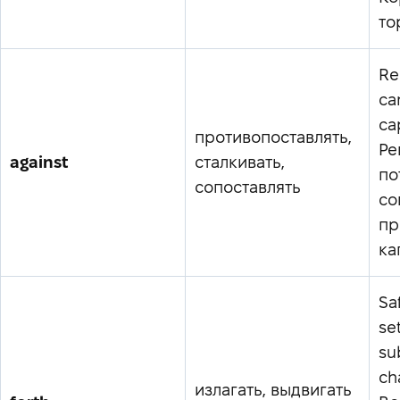
то
Re
ca
ca
противопоставлять,
Ре
against
сталкивать,
по
сопоставлять
со
пр
ка
Sa
set
su
ch
излагать, выдвигать