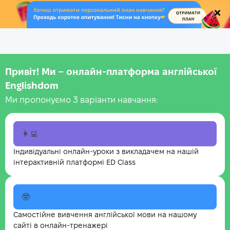
.
Привіт! Ми – онлайн-платформа англійської
Englishdom
Ми пропонуємо 3 варіанти навчання:
👩‍💻
Індивідуальні онлайн-уроки з викладачем на нашій
інтерактивній платформі ED Class
🤓
Самостійне вивчення англійської мови на нашому
сайті в онлайн-тренажері