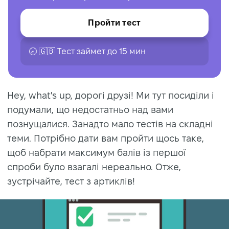
Пройти тест
🕣 🇬🇧 Tест займет до 15 мин
Hey, what's up, дорогі друзі! Ми тут посиділи і
подумали, що недостатньо над вами
познущалися. Занадто мало тестів на складні
теми. Потрібно дати вам пройти щось таке,
щоб набрати максимум балів із першої
спроби було взагалі нереально. Отже,
зустрічайте, тест з артиклів!