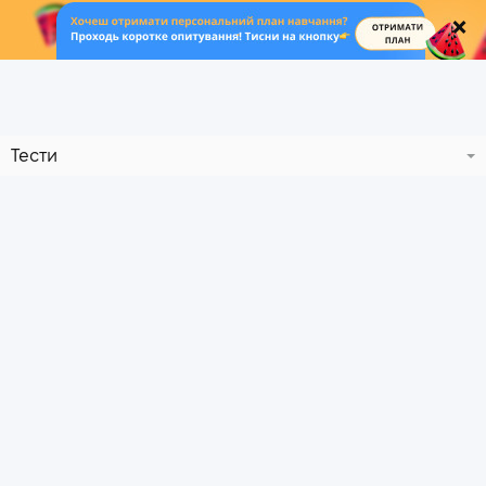
.
Тести