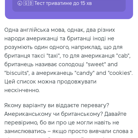
🕣 🇬🇧 Тест триватиме до 15 хв
Одна англійська мова, однак, два різних
народи американці та британці іноді не
розуміють один одного, наприклад, що для
британця таксі "taxi", то для американця "cab",
британець називає солодощі "sweet" and
"biscuits", а американець "candy" and "cookies".
Цей список можна продовжувати
нескінченно.
Якому варіанту ви віддаєте перевагу?
Американському чи британському? Давайте
перевіримо, бо ви про це могли навіть не
замислюватись – якщо просто вивчали слова з