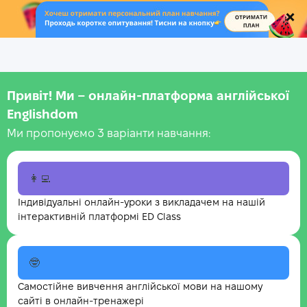
.
Привіт! Ми – онлайн-платформа англійської
Englishdom
Ми пропонуємо 3 варіанти навчання:
👩‍💻
Індивідуальні онлайн-уроки з викладачем на нашій
інтерактивній платформі ED Class
🤓
Самостійне вивчення англійської мови на нашому
сайті в онлайн-тренажері