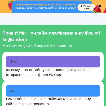
.
Привіт! Ми – онлайн-платформа англійської
Englishdom
Ми пропонуємо 3 варіанти навчання:
👩‍💻
Індивідуальні онлайн-уроки з викладачем на нашій
інтерактивній платформі ED Class
🤓
Самостійне вивчення англійської мови на нашому
сайті в онлайн-тренажері