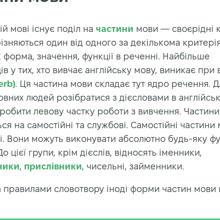
ій мові існує поділ на
частини
мови — своєрідні к
ізняються один від одного за декількома критері
 форма, значення, функції в реченні. Найбільше
в у тих, хто вивчає англійську мову, виникає при 
erb)
. Ця частина мови складає тут ядро речення. Д
вних людей розібратися з дієсловами в англійськ
зробити левову частку роботи з вивчення. Частин
ся на самостійні та службові. Самостійні частини
і. Вони можуть виконувати абсолютно будь-яку фу
До цієї групи, крім дієслів, відносять іменники,
ники
,
прислівники
, чисельні, займенники.
за правилами словотвору іноді форми частин мови