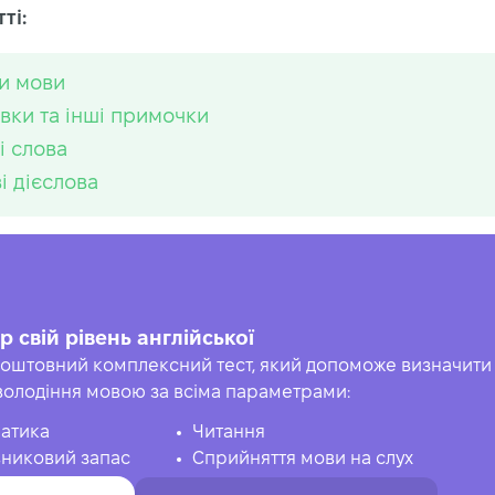
ті:
и мови
вки та інші примочки
і слова
і дієслова
р свій рівень англійської
оштовний комплексний тест, який допоможе визначити 
володіння мовою за всіма параметрами:
атика
Читання
никовий запас
Сприйняття мови на слух