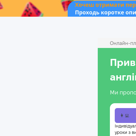
Онлайн‑пл
Прив
англ
Ми пропо
👩‍💻
Індивідуа
уроки з в