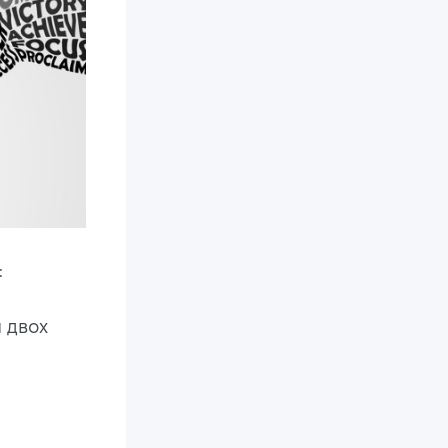
:
 двох