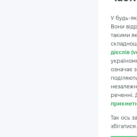
У будь-як
Вони відр
такими як
складнощі
дієслів (v
україномо
означає 
поділяють
незалежн
реченні. 
прикмет
Так ось 
збігатися.