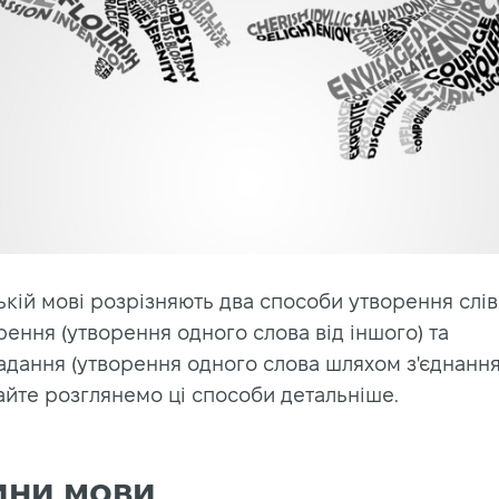
ькій мові розрізняють два способи утворення слів
ення (утворення одного слова від іншого) та
адання (утворення одного слова шляхом з'єднання
вайте розглянемо ці способи детальніше.
ини мови