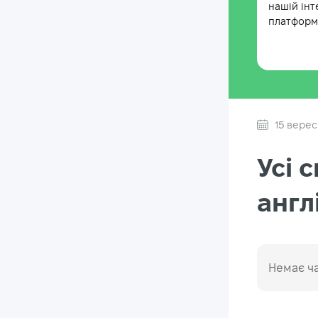
нашій інт
платформі
15 верес
Усі 
англ
Немає ча