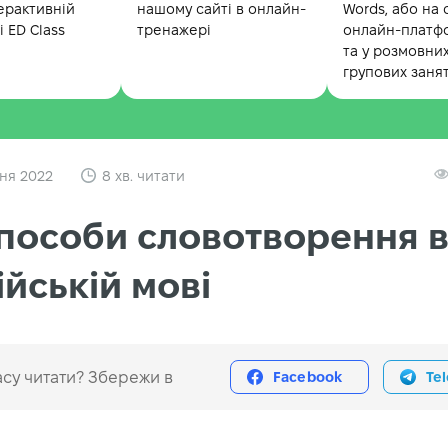
ерактивній
нашому сайті в онлайн-
Words, або на 
 ED Class
тренажері
онлайн-платф
та у розмовни
групових заня
ня 2022
8 хв. читати
способи словотворення 
ійській мові
су читати? Збережи в
Facebook
Te