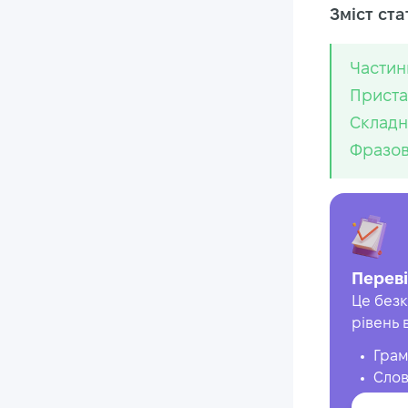
Зміст стат
Частин
Приста
Складн
Фразов
Переві
Це безк
рівень 
Грам
Слов