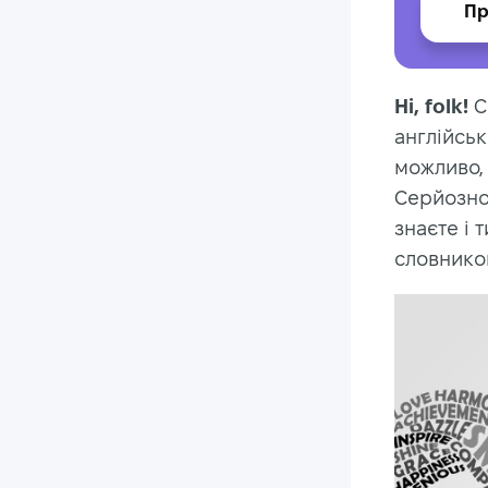
Пр
Hi, folk!
С
англійськ
можливо, 
Серйозно.
знаєте і 
словнико