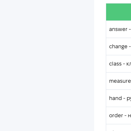
answer -
change -
class - к
measure 
hand - р
order - 