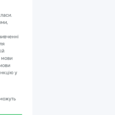
ласи.
ями,
вивченні
ля
ій
и мови
 мови
нкцію у
 можуть