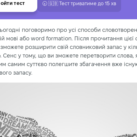
ойти тест
🕣 🇬🇧 Тест триватиме до 15 хв
ьогодні поговоримо про усі способи словотворен
ій мові або word formation. Після прочитання цієї с
зможете розширити свій словниковий запас у кіль
 Сенс у тому, що ви зможете перетворити слова, 
тим самим суттєво полегшите збагачення вже існу
вого запасу.