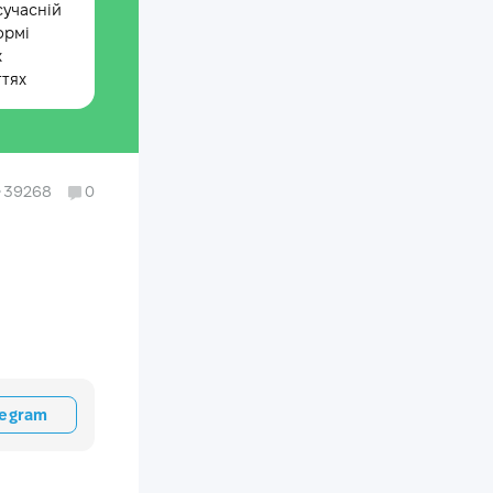
сучасній
ормі
х
ттях
39268
0
в
legram