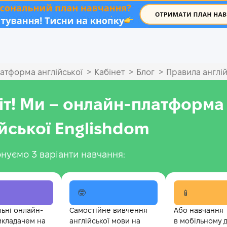
.
>
>
>
атформа англійської
Кабінет
Блог
Правила англій
іт! Ми – онлайн-платформа
ійської Englishdom
нуємо 3 варіанти навчання:
🤓
📱
льні онлайн-
Самостійне вивчення
Або навчання
икладачем на
англійської мови на
в мобільному 