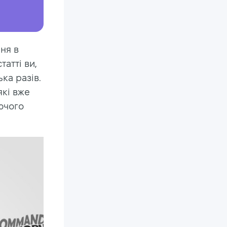
ня в
татті ви,
ка разів.
які вже
ючого