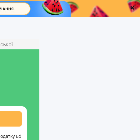
ської
додатку Ed