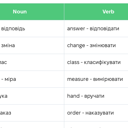
Noun
Verb
 відповідь
answer - відповідати
 зміна
change - змінювати
лас
class - класифікувати
- міра
measure - вимірювати
ука
hand - вручати
наказ
order - наказувати