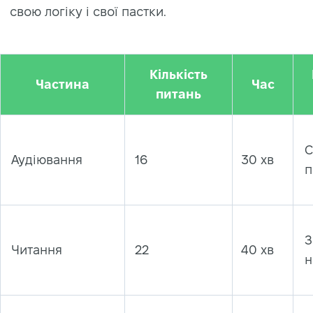
свою логіку і свої пастки.
Кількість
Частина
Час
питань
С
Аудіювання
16
30 хв
п
З
Читання
22
40 хв
н