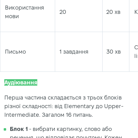
Використання
20
20 хв
К
мови
С
Письмо
1 завдання
30 хв
l
Аудіювання
Перша частина складається з трьох блоків
різної складності: від Elementary до Upper-
Intermediate. Загалом 16 питань.
Блок 1
- вибрати картинку, слово або
речення, що відповідає почутому. Кожен