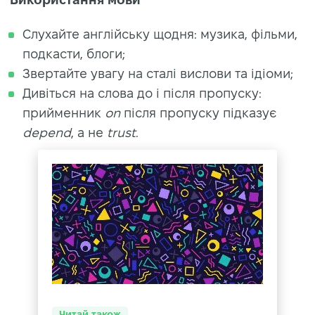
Слухайте англійську щодня: музика, фільми,
подкасти, блоги;
Звертайте увагу на сталі вислови та ідіоми;
Дивіться на слова до і після пропуску:
прийменник
on
після пропуску підказує
depend
, а не
trust
.
Читай також