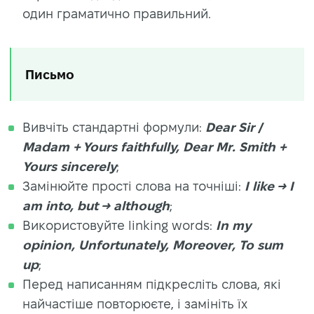
один граматично правильний.
Письмо
Вивчіть стандартні формули:
Dear Sir /
Madam + Yours faithfully, Dear Mr. Smith +
Yours sincerely
;
Замінюйте прості слова на точніші:
I like → I
am into, but → although
;
Використовуйте linking words:
In my
opinion, Unfortunately, Moreover, To sum
up
;
Перед написанням підкресліть слова, які
найчастіше повторюєте, і замініть їх