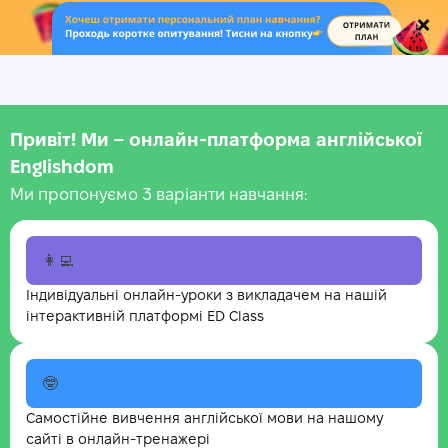
.
Привіт! Ми – онлайн-платформа англійської
Englishdom
Ми пропонуємо 3 варіанти навчання:
👩‍💻
Індивідуальні онлайн-уроки з викладачем на нашій
інтерактивній платформі ED Class
🤓
Самостійне вивчення англійської мови на нашому
сайті в онлайн-тренажері