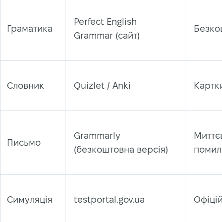
Perfect English
Граматика
Безко
Grammar (сайт)
Словник
Quizlet / Anki
Картк
Grammarly
Миттє
Письмо
(безкоштовна версія)
помил
Симуляція
testportal.gov.ua
Офіці