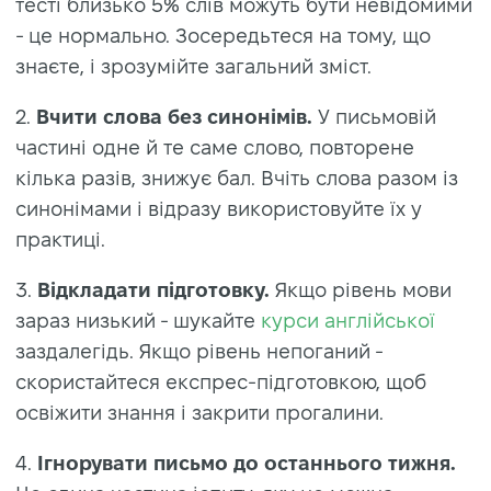
тесті близько 5% слів можуть бути невідомими
- це нормально. Зосередьтеся на тому, що
знаєте, і зрозумійте загальний зміст.
2.
Вчити слова без синонімів.
У письмовій
частині одне й те саме слово, повторене
кілька разів, знижує бал. Вчіть слова разом із
синонімами і відразу використовуйте їх у
практиці.
3.
Відкладати підготовку.
Якщо рівень мови
зараз низький - шукайте
курси англійської
заздалегідь. Якщо рівень непоганий -
скористайтеся експрес-підготовкою, щоб
освіжити знання і закрити прогалини.
4.
Ігнорувати письмо до останнього тижня.