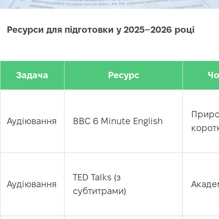
Ресурси для підготовки у 2025–2026 році
Задача
Ресурс
Чо
Приро
Аудіювання
BBC 6 Minute English
коротк
TED Talks (з
Аудіювання
Акаде
субтитрами)